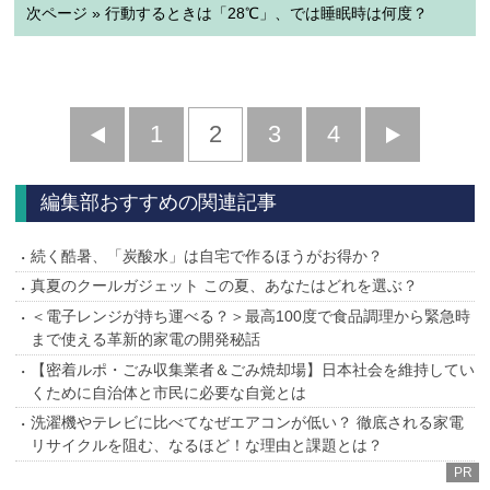
次ページ » 行動するときは「28℃」、では睡眠時は何度？
前
1
2
3
4
次
へ
へ
編集部おすすめの関連記事
続く酷暑、「炭酸水」は自宅で作るほうがお得か？
真夏のクールガジェット この夏、あなたはどれを選ぶ？
＜電子レンジが持ち運べる？＞最高100度で食品調理から緊急時
まで使える革新的家電の開発秘話
【密着ルポ・ごみ収集業者＆ごみ焼却場】日本社会を維持してい
くために自治体と市民に必要な自覚とは
洗濯機やテレビに比べてなぜエアコンが低い？ 徹底される家電
リサイクルを阻む、なるほど！な理由と課題とは？
PR