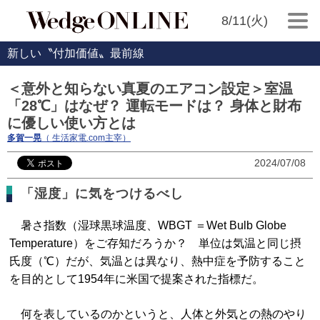
8/11(火)
新しい〝付加価値〟最前線
＜意外と知らない真夏のエアコン設定＞室温
「28℃」はなぜ？ 運転モードは？ 身体と財布
に優しい使い方とは
多賀一晃
（ 生活家電.com主宰）
2024/07/08
「湿度」に気をつけるべし
暑さ指数（湿球黒球温度、WBGT ＝Wet Bulb Globe
Temperature）をご存知だろうか？ 単位は気温と同じ摂
氏度（℃）だが、気温とは異なり、熱中症を予防すること
を目的として1954年に米国で提案された指標だ。
何を表しているのかというと、人体と外気との熱のやり