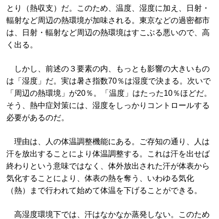
とり（熱収支）だ。このため、温度、湿度に加え、日射・
輻射など周辺の熱環境が加味される。東京などの過密都市
は、日射・輻射など周辺の熱環境はすこぶる悪いので、高
く出る。
しかし、前述の３要素の内、もっとも影響の大きいもの
は「湿度」だ。実は暑さ指数70％は湿度で決まる。次いで
「周辺の熱環境」が20％。「温度」はたった10％ほどだ。
そう、熱中症対策には、湿度をしっかりコントロールする
必要があるのだ。
理由は、人の体温調整機能にある。ご存知の通り、人は
汗を放出することにより体温調整する。これは汗を出せば
終わりという意味ではなく、体外放出された汗が体表から
気化することにより、体表の熱を奪う、いわゆる気化
（熱）まで行われて始めて体温を下げることができる。
高湿度環境下では、汗はなかなか蒸発しない。このため