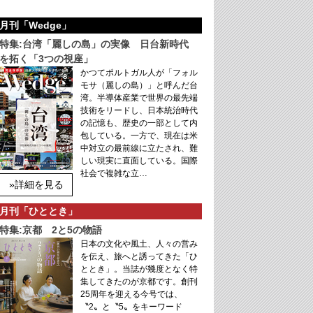
月刊「Wedge」
特集:台湾「麗しの島」の実像 日台新時代
を拓く「3つの視座」
かつてポルトガル人が「フォル
モサ（麗しの島）」と呼んだ台
湾。半導体産業で世界の最先端
技術をリードし、日本統治時代
の記憶も、歴史の一部として内
包している。一方で、現在は米
中対立の最前線に立たされ、難
しい現実に直面している。国際
社会で複雑な立…
»詳細を見る
月刊「ひととき」
特集:京都 2と5の物語
日本の文化や風土、人々の営み
を伝え、旅へと誘ってきた「ひ
ととき」。当誌が幾度となく特
集してきたのが京都です。創刊
25周年を迎える今号では、
〝2〟と〝5〟をキーワード