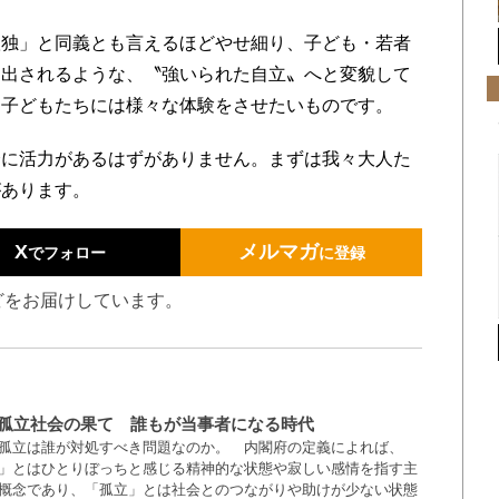
独」と同義とも言えるほどやせ細り、子ども・若者
し出されるような、〝強いられた自立〟へと変貌して
ら子どもたちには様々な体験をさせたいものです。
に活力があるはずがありません。まずは我々大人た
があります。
X
メルマガ
でフォロー
に登録
どをお届けしています。
･孤立社会の果て 誰もが当事者になる時代
孤立は誰が対処すべき問題なのか。 内閣府の定義によれば、
」とはひとりぼっちと感じる精神的な状態や寂しい感情を指す主
概念であり、「孤立」とは社会とのつながりや助けが少ない状態