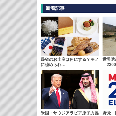
新着記事
帰省のお土産は何にする？モノ
世界遺
に秘められ…
230
米国・サウジアラビア原子力協
野党・