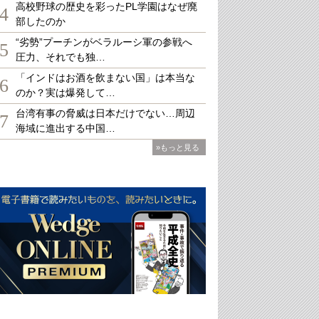
高校野球の歴史を彩ったPL学園はなぜ廃
4
部したのか
“劣勢”プーチンがベラルーシ軍の参戦へ
5
圧力、それでも独…
「インドはお酒を飲まない国」は本当な
6
のか？実は爆発して…
台湾有事の脅威は日本だけでない…周辺
7
海域に進出する中国…
»もっと見る