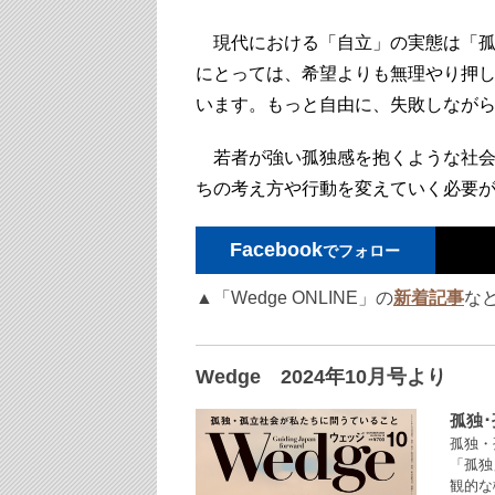
現代における「自立」の実態は「孤
にとっては、希望よりも無理やり押
います。もっと自由に、失敗しなが
若者が強い孤独感を抱くような社会
ちの考え方や行動を変えていく必要
Facebook
でフォロー
▲「Wedge ONLINE」の
新着記事
な
Wedge 2024年10月号より
孤独
孤独・
「孤独
観的な