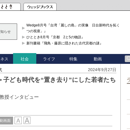
Wedge8月号『台湾「麗しの島」の実像 日台新時代を拓く「3
つの視座」』
お知らせ
ひととき8月号『京都 2と5の物語』
新刊書籍『飛鳥・藤原に隠された古代宮都の謎』
ジネス
ライフ
特集
動画
社会
代
2024年9月27日
＞子ども時代を“置き去り”にした若者たち
教授インタビュー
刷画面