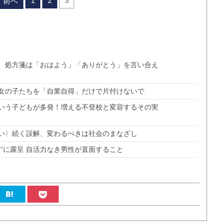
1
2
3
前へ
、処方箋は「おはよう」「ありがとう」を言い合え
女の子たちを「自業自得」だけで片付けないで
いう子どもが多発！増える不登校と変容するその実
い〉続く誤解、変わるべきは社会のまなざし
”に露呈 自活力なき男性が直面すること