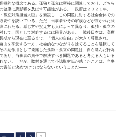
客観的な概念である。孤独と孤立は密接に関連しており、どちら
の健康に悪影響を及ぼす可能性がある。 政府は２０２１年、
・孤立対策担当大臣」を新設し、この問題に対する社会全体での
必要性を説いている。ただ、当事者やその家族などが置かれた状
岐にわたる。感じ方や捉え方も人によって異なり、孤独・孤立の
対して、国として対処するには限界がある。 戦後日本は、高度
長期から現在に至るまで、「個人の自由」が大きく尊重され、
自由を享受する一方、社会的なつながりを捨てることを選択して
その副作用として発露した孤独・孤立の問題は、自ら選んだ行為
であり、当事者の責任で解決すべき問題であると考える人もいる
れない。 だが、取材を通じて小誌取材班が感じたことは、当事
の責任と決めつけてはならないということだ――