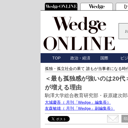
TOP
政治・経済
国際
ビ
孤独・孤立社会の果て 誰もが当事者になる時
＜最も孤独感が強いのは20代
が増える理由
駒澤大学総合教育研究部・萩原建次郎
大城慶吾
（ 月刊「Wedge」編集長）
友森敏雄
（ 月刊「Wedge」副編集長）
印