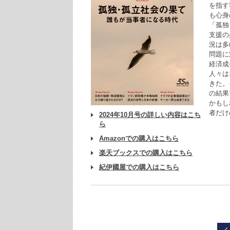
を指す
も心身
「孤独
支援の
況は多
問題に
経済成
人々は
きた。
の結果
かもし
者だけ
2024年10月号の詳しい内容はこち
ら
Amazonでの購入はこちら
楽天ブックスでの購入はこちら
紀伊國屋での購入はこちら