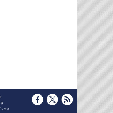
e
とき
ブックス