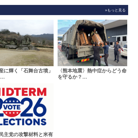
»もっと見る
産に輝く「石舞台古墳」
〈熊本地震〉熱中症からどう命
0…
を守るか？…
民主党の攻撃材料と米有