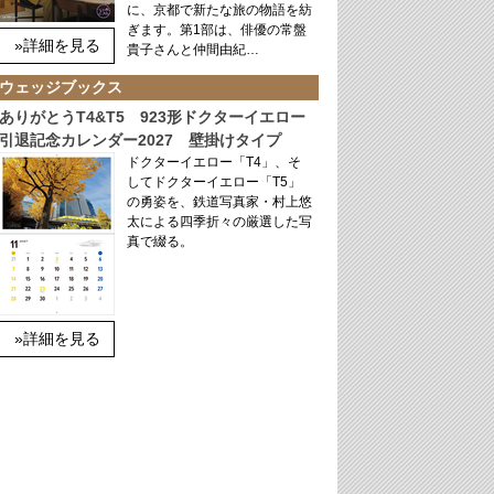
に、京都で新たな旅の物語を紡
ぎます。第1部は、俳優の常盤
»詳細を見る
貴子さんと仲間由紀…
ウェッジブックス
ありがとうT4&T5 923形ドクターイエロー
引退記念カレンダー2027 壁掛けタイプ
ドクターイエロー「T4」、そ
してドクターイエロー「T5」
の勇姿を、鉄道写真家・村上悠
太による四季折々の厳選した写
真で綴る。
»詳細を見る