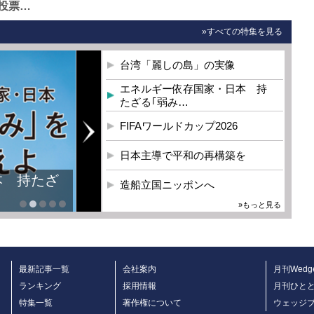
投票…
»すべての特集を見る
台湾「麗しの島」の実像
エネルギー依存国家・日本 持
たざる｢弱み…
FIFAワールドカップ2026
日本主導で平和の再構築を
本 持たざ
造船立国ニッポンへ
»もっと見る
最新記事一覧
会社案内
月刊Wedg
ランキング
採用情報
月刊ひと
特集一覧
著作権について
ウェッジ