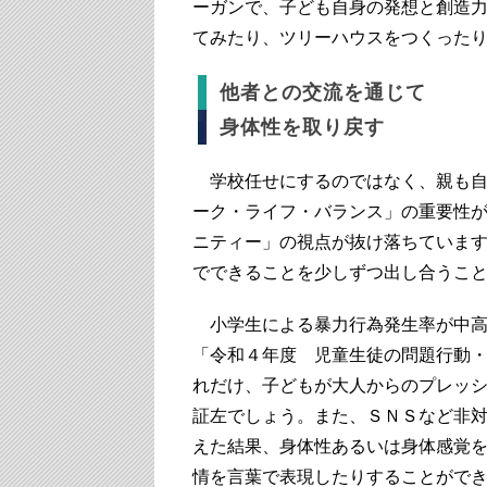
ーガンで、子ども自身の発想と創造
てみたり、ツリーハウスをつくった
他者との交流を通じて
身体性を取り戻す
学校任せにするのではなく、親も自
ーク・ライフ・バランス」の重要性
ニティー」の視点が抜け落ちていま
でできることを少しずつ出し合うこ
小学生による暴力行為発生率が中高
「令和４年度 児童生徒の問題行動
れだけ、子どもが大人からのプレッ
証左でしょう。また、ＳＮＳなど非
えた結果、身体性あるいは身体感覚
情を言葉で表現したりすることがで