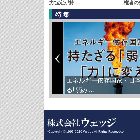
力協定が持…
権者の
特集
エネルギー依存国家・日
る｢弱み…
‹Copyright © 1997-2026 Wedge All Rights Reserved.›