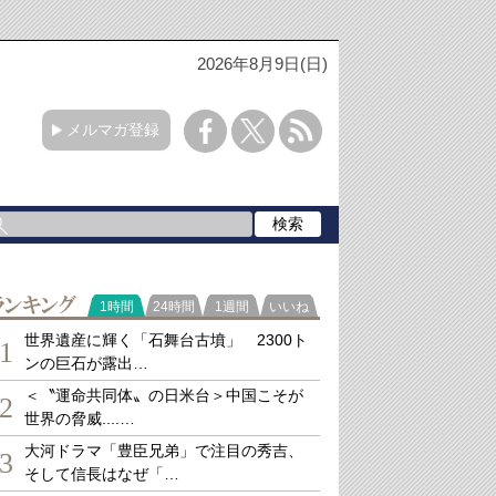
2026年8月9日(日)
メルマガ登録
ランキング
1時間
24時間
1週間
いいね
世界遺産に輝く「石舞台古墳」 2300ト
1
ンの巨石が露出…
＜〝運命共同体〟の日米台＞中国こそが
2
世界の脅威....…
大河ドラマ「豊臣兄弟」で注目の秀吉、
3
そして信長はなぜ「…