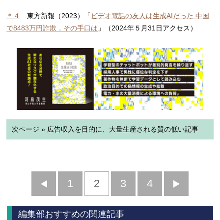
＊４
東方新報（2023）「
ビデオ電話の友人は生成AIだった 中国
で8483万円詐欺，その手口は
」（2024年５月31日アクセス）
次ページ » 広告収入を目的に、大量生産される質の低い記事
前
1
2
3
4
次
へ
へ
編集部おすすめの関連記事