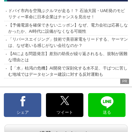
ドバイ市内を空飛ぶクルマが走る！？ 石油大国・UAE発のモビ
リティー革命に日本企業はチャンスを見出せ！
【予備電源を確保できないニッポン】なぜ、電力会社は応募しな
かったか、AI時代に設備がなくなる可能性
「リバースエイジング」技術で美容家電をリードする、ヤーマン
は、なぜ老いる感じがない会社なのか？
【AIによる問題発言】差別の助長が繰り返されるも、規制が困難
な理由とは
【「水」枯渇の危機】AI開発で深刻化する水不足、干ばつに苦し
む地域ではデータセンター建設に対する反対運動も
PR
シェア
ツイート
送る