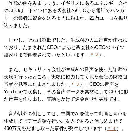
詐欺の例をみましょう。イギリスにあるエネルギー会社
のCEOは、ドイツにある親会社のCEOから電話でハンガ
リーの業者に資金を送るように頼まれ、22万ユーロを振り
込みました。
しかし、それは詐欺でした。生成AIの人工音声が使われ
ており、だまされたCEOによると親会社のCEOのドイツ
語訛りまで再現されていたといいます（
＊２
）。
また、セキュリティ会社が生成AIの音声を使った詐欺の
実験を行ったところ、実験に協力してくれた会社の財務担
当者が見事にだまされました（
＊３
）。CEOの音声を
YouTubeで収集し、その音声データを素材にしてCEOに似
た音声を作り出し、電話をかけて送金させた実験です。
音声以外の例としては、中国でAIを使って動画と音声を
生成してビデオ通話を行い、友人であると信じ込ませて
430万元をだまし取った事件が発生しています（
＊４
）。