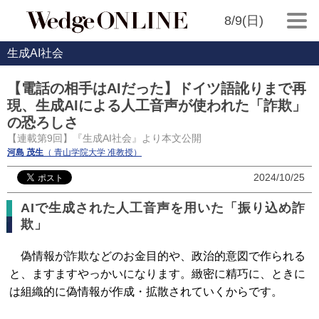
8/9(日)
生成AI社会
【電話の相手はAIだった】ドイツ語訛りまで再
現、生成AIによる人工音声が使われた「詐欺」
の恐ろしさ
【連載第9回】『生成AI社会』より本文公開
河島 茂生
（ 青山学院大学 准教授）
2024/10/25
AIで生成された人工音声を用いた「振り込め詐
欺」
偽情報が詐欺などのお金目的や、政治的意図で作られる
と、ますますやっかいになります。緻密に精巧に、ときに
は組織的に偽情報が作成・拡散されていくからです。