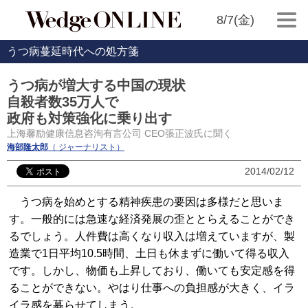
8/7(金)
うつ病蔓延時代への処方箋
うつ病が増大する中国の現状
自殺者数35万人で
政府も対策強化に乗り出す
上海馨励健康信息咨洵有言公司 CEO張正波氏に聞く
海部隆太郎
（ ジャーナリスト）
2014/02/12
うつ病を始めとする精神疾患の要因は多様だと思いま
す。一般的には急速な経済発展の歪ととらえることができ
るでしょう。人件費は高くなり収入は増えていますが、製
造業で1日平均10.5時間、土日も休まずに働いて得る収入
です。しかし、物価も上昇しており、働いても安定感を得
ることができない。やはり仕事への負担感が大きく、イラ
イラ感を募らせてしまう。