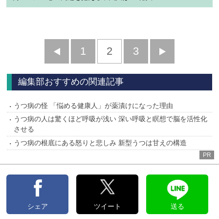
前
1
2
3
次
へ
へ
編集部おすすめの関連記事
うつ病の怪 「悩める健康人」が薬漬けになった理由
うつ病の人は驚くほど呼吸が浅い 深い呼吸と瞑想で脳を活性化
させる
うつ病の根底にある怒りと悲しみ 新型うつは甘えの構造
PR
シェア
ツイート
送る