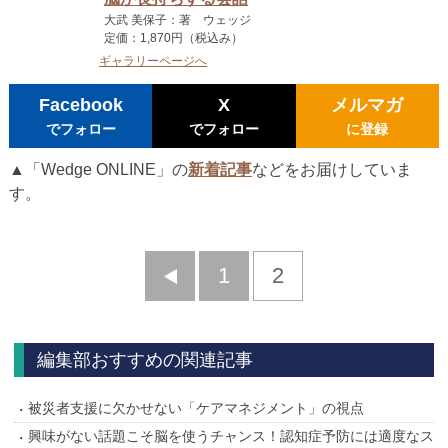
大武 美保子：著 ウェッジ
定価：1,870円（税込み）
ギャラリーページへ
Facebook
X
メルマガ
でフォロー
でフォロー
に登録
▲「Wedge ONLINE」の
新着記事
などをお届けしていま
す。
前
1
2
へ
編集部おすすめの関連記事
被災者支援に欠かせない「ケアマネジメント」の視点
興味がない話題こそ脳を使うチャンス！認知症予防には適度なス