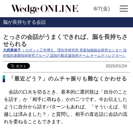
8/7(金)
脳が長持ちする会話
とっさの会話がうまくできれば、脳を長持ちさ
せられる
大武美保子
（ ロボット工学博士、理化学研究所 革新知能統合研究センター 目
的指向基盤技術研究グループ 認知行動支援技術チーム チームディレクター）
2025/01/24
「最近どう？」のムチャ振りも難なくかわせる
会話の口火を切るとき、基本的に選択肢は「自分のこと
を話す」か「相手に尋ねる」かの二つです。今お伝えした
ように自分から話すパターンもあれば、「そういえば、引
越しは済みました？」と質問し、相手の直近話に会話の流
れを委ねることもできます。