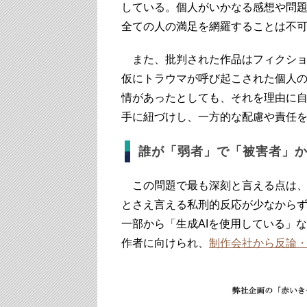
している。個人がいかなる感想や問
全ての人の満足を網羅することは不
また、批判された作品はフィクショ
仮にトラウマが呼び起こされた個人
情があったとしても、それを理由に
手に紐づけし、一方的な配慮や責任
誰が「弱者」で「被害者」
この問題で最も深刻と言える点は、
とさえ言える私刑的反応が少なから
一部から「生成AIを使用している」
作者に向けられ、
制作会社から反論