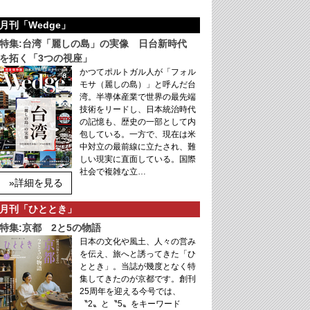
月刊「Wedge」
特集:台湾「麗しの島」の実像 日台新時代
を拓く「3つの視座」
かつてポルトガル人が「フォル
モサ（麗しの島）」と呼んだ台
湾。半導体産業で世界の最先端
技術をリードし、日本統治時代
の記憶も、歴史の一部として内
包している。一方で、現在は米
中対立の最前線に立たされ、難
しい現実に直面している。国際
社会で複雑な立…
»詳細を見る
月刊「ひととき」
特集:京都 2と5の物語
日本の文化や風土、人々の営み
を伝え、旅へと誘ってきた「ひ
ととき」。当誌が幾度となく特
集してきたのが京都です。創刊
25周年を迎える今号では、
〝2〟と〝5〟をキーワード