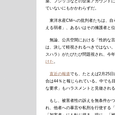
薬、フジッコなどの企業アカウント
ていないにもかかわらずだ。
東洋水産CMへの批判者たちは、自
える弱者」、あるいはその擁護者と
無論、公共空間における「性的な言
は、決して軽視されるべきではない
スハラ）がたびたび問題視され、今
けた
。
直近の報道
でも、たとえば2月25
合は44％と報じられている。中でも
な要求」もハラスメントと見做され
もし、被害者性の訴えを無条件かつ
れ、他者への暴言や私刑を行使する
「加害者」にも転じ得る。現に、「被