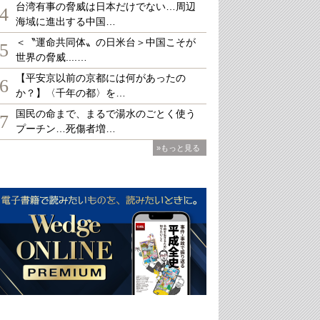
台湾有事の脅威は日本だけでない…周辺
4
海域に進出する中国…
＜〝運命共同体〟の日米台＞中国こそが
5
世界の脅威....…
【平安京以前の京都には何があったの
6
か？】〈千年の都〉を…
国民の命まで、まるで湯水のごとく使う
7
プーチン…死傷者増…
»もっと見る