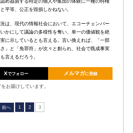
に認め贔屓する特定の個人や集団の体験に一種の特権
由と平等、公正を毀損しかねない。
況は、現代の情報社会において、エコーチェンバー
がいかにして議論の多様性を奪い、単一の価値観を絶
如実に示しているとも言える。言い換えれば、「一部
しさ」と「免罪符」が次々と創られ、社会で既成事実
とも言えるだろう。
X
メルマガ
でフォロー
に登録
どをお届けしています。
1
2
3
前へ