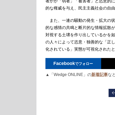
者かが「弱者」「被害者」と恣意的
的な権威を与え、民主主義社会の自
また、一連の騒動の発生・拡大の状
的な感情の共鳴と断片的な情報拡散
対視する土壌を作り出しているかを
の人々によって恣意・独善的な「正
化されている」実態が可視化された
Facebook
でフォロー
▲「Wedge ONLINE」の
新着記事
な