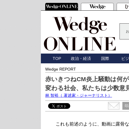
TOP
政治・経済
国際
ビ
Wedge REPORT
赤いきつねCM炎上騒動は何
変わる社会、私たちは少数意
林 智裕
（ 著述家・ジャーナリスト）
印
これも前述のように、動画に露骨な