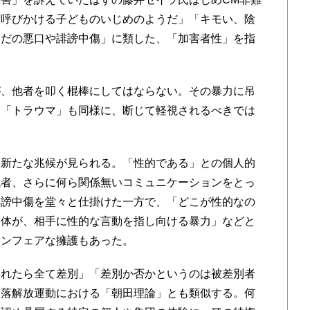
を呼びかける子どものいじめのようだ」「キモい、陰
ただの悪口や誹謗中傷」に類した、「加害者性」を指
。
、他者を叩く棍棒にしてはならない。その暴力に吊
」「トラウマ」も同様に、断じて軽視されるべきでは
新たな兆候が見られる。「性的である」との個人的
現者、さらに何ら関係無いコミュニケーションをとっ
誹謗中傷を堂々と仕掛けた一方で、「どこが性的なの
自体が、相手に性的な言動を指し向ける暴力」などと
アンフェアな擁護もあった。
れたら全て差別」「差別か否かというのは被差別者
部落解放運動における「朝田理論」とも類似する。何