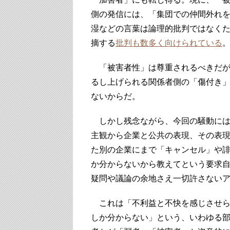
側の発信には、「集団での仲間外れ
湿などの言葉は論理的批判ではなく
摘する
批判も数多く向けられている
「被害者性」は尊重されるべきだが
るし上げられる関係者側の「傷付き
ないからだ。
しかし残念ながら、今回の騒動には
主観から企業と公共の表現、その表
た別の企業にまで「キャンセル」や
か分からないから教えてという要求
疑問や議論の余地さえ一切許さない
これは「不利益と不快を感じさせら
しか分からない」という、いわゆる