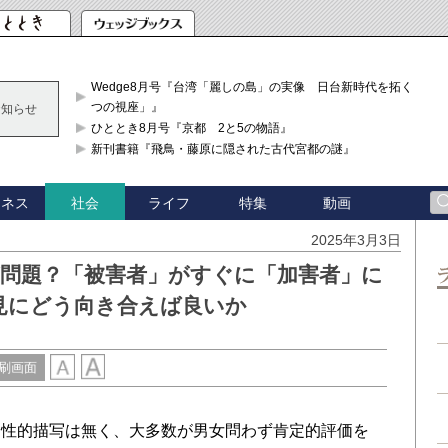
Wedge8月号『台湾「麗しの島」の実像 日台新時代を拓く「3
つの視座」』
お知らせ
ひととき8月号『京都 2と5の物語』
新刊書籍『飛鳥・藤原に隠された古代宮都の謎』
ジネス
ライフ
特集
動画
社会
2025年3月3日
が問題？「被害者」がすぐに「加害者」に
見にどう向き合えば良いか
刷画面
性的描写は無く、大多数が男女問わず肯定的評価を