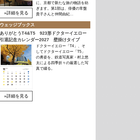
に、京都で新たな旅の物語を紡
ぎます。第1部は、俳優の常盤
»詳細を見る
貴子さんと仲間由紀…
ウェッジブックス
ありがとうT4&T5 923形ドクターイエロー
引退記念カレンダー2027 壁掛けタイプ
ドクターイエロー「T4」、そ
してドクターイエロー「T5」
の勇姿を、鉄道写真家・村上悠
太による四季折々の厳選した写
真で綴る。
»詳細を見る