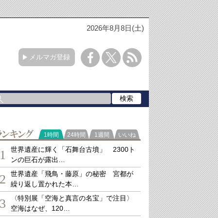
2026年8月8日(土)
メルマガ登録
ランキング
1時間
24時間
1週間
いいね
世界遺産に輝く「石舞台古墳」 2300ト
1
ンの巨石が露出…
世界遺産「飛鳥・藤原」の秘密 宮都が
2
繰り返し置かれた本…
〈特別展「空海と真言の名宝」で注目〉
3
空海はなぜ、120…