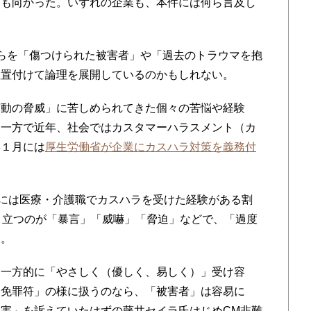
にも向かった。いずれの企業も、本件には何ら言及し
らを「傷つけられた被害者」や「過去のトラウマを抱
位置付けて論理を展開しているのかもしれない。
動の脅威」に苦しめられてきた個々の苦悩や経験
。一方で近年、社会ではカスタマーハラスメント（カ
年１月には
厚生労働省が企業にカスハラ対策を義務付
日には医療・介護職でカスハラを受けた経験がある割
目立つのが「暴言」「威嚇」「脅迫」などで、「過度
る。
一方的に「やさしく（優しく、易しく）」受け容
「免罪符」の様に扱うのなら、「被害者」は容易に
害」を訴えていたはずの藤井セイラ氏はじめCM非難