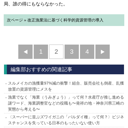
局、誰の得にもならなかった。
次ページ » 改正漁業法に基づく科学的資源管理の導入
前
1
2
3
4
次
へ
へ
編集部おすすめの関連記事
スルメイカの漁獲量97%減の衝撃！組合、販売会社も倒産、乱獲
放置の資源管理にメスを
漁業でなく「海業（うみぎょう）」って何？水産庁が推し進める
謎ワード、海業調整官などの役職も〜発祥の地・神奈川県三崎の
実態から考える〜
〈スーパーに並ぶズワイガニの「バルダイ種」って何？〉ビジネ
スチャンスを失っている日本のもったいない使い方