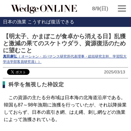
8/9(日)
日本の漁業 こうすれば復活できる
【明太子、かまぼこが食卓から消える日】乱獲
と激減の果てのスケトウダラ、資源復活のため
に望むこと
真田康弘
（ オーシャン・ガバナンス研究所代表理事・総括研究主幹、学習院大
学法学部客員研究員））
2025/03/13
科学を無視した枠設定
この資源の主たる分布域は日本海の北海道沿岸である。
韓国も87～98年漁期に漁獲を行っていたが、それ以降操業
しておらず、日本の底引き網、はえ縄、刺し網などの漁業
によって漁獲されている。