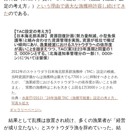
定の考え方」）
という理由で過大な漁獲枠許容し続けてき
た
のである。
2012年のスケトウダラ日本海北部系群漁獲枠（TAC）設定の根拠。
当時資源評価からは漁獲枠は最大でも7700トンに抑制すべきとされ
たが、「漁業経営におけるスケトウダラへの依存度が高いことを踏
まえ」、実際の漁獲枠はこれを大きく上回る1万3000トンとされ
た。
出典：
水産庁(2011)「24年漁期 TAC（漁獲可能量）設定の考え方」
写真を拡大
ギャラリーページへ
結果として乱獲は放置され続け、多くの漁業者が「経営
が成り立たない」とスケトウダラ漁を辞めていった。結