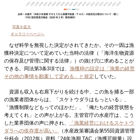
写真を拡大
ギャラリーページへ
なぜ科学を無視した決定がされてきたか。その一因は漁
獲枠決定について定めていた当時の法律（「海洋生物資源
の保存及び管理に関する法律」）の抜け穴に求めることが
できる。同法第3条3項では、
漁獲枠の設定は「漁業の経営
その他の事情を勘案して定める」と規定
していた。
資源も収入も右肩下がりを続ける中、この魚を捕る一部
の漁業者団体からは、「スケトウダラはもっといる」、
「漁獲制限などもってのほかだ」、「俺たちの経営状態を
考えてくれ」との声が上がる。主管官庁の水産庁は、こう
した業界団体の声に押され、
「漁業経営におけるスケトウ
ダラへの依存度が高い」
（水産政策審議会第55回資源管理
分科会（2012年）資料「24年漁期 TAC（漁獲可能量）設