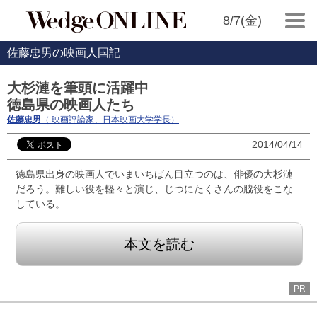
8/7(金)
佐藤忠男の映画人国記
大杉漣を筆頭に活躍中
徳島県の映画人たち
佐藤忠男
（ 映画評論家、日本映画大学学長）
2014/04/14
徳島県出身の映画人でいまいちばん目立つのは、俳優の大杉漣
だろう。難しい役を軽々と演じ、じつにたくさんの脇役をこな
している。
本文を読む
PR