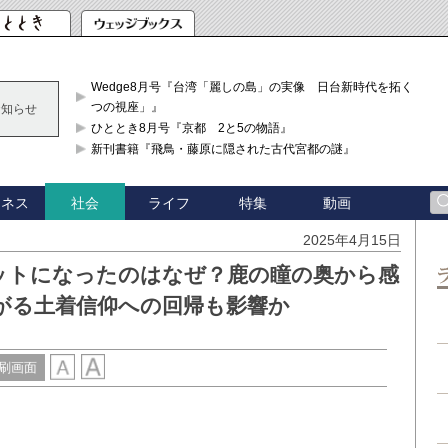
Wedge8月号『台湾「麗しの島」の実像 日台新時代を拓く「3
つの視座」』
お知らせ
ひととき8月号『京都 2と5の物語』
新刊書籍『飛鳥・藤原に隠された古代宮都の謎』
ジネス
ライフ
特集
動画
社会
2025年4月15日
ットになったのはなぜ？鹿の瞳の奥から感
がる土着信仰への回帰も影響か
刷画面