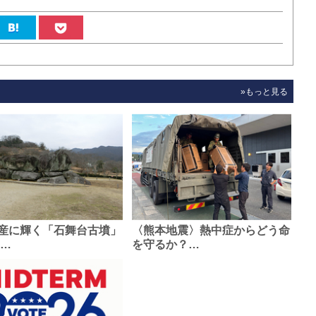
»もっと見る
産に輝く「石舞台古墳」
〈熊本地震〉熱中症からどう命
0…
を守るか？…