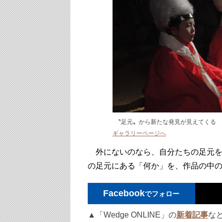
〝足元〟から新たな発見が見えてくる
ギャラリーページへ
外にないのなら、自分たちの足元を
の足元にある「何か」を、作品の中
Facebook
でフォロー
▲「Wedge ONLINE」の
新着記事
な