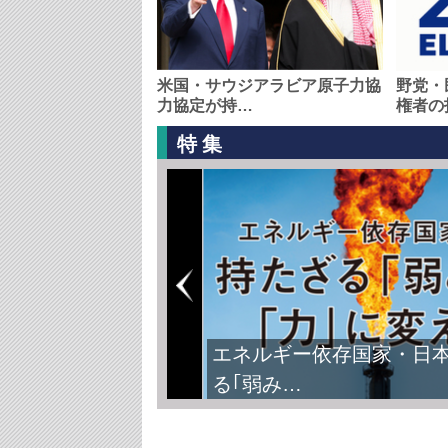
米国・サウジアラビア原子力協
野党・
力協定が持…
権者の
特集
エネルギー依存国家・日
る｢弱み…