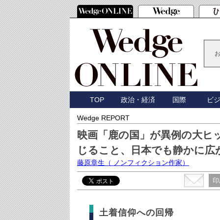
TOP
政治・経済
国際
ビ
Wedge REPORT
映画「鹿の国」が異例の大ヒ
じること、日本でも静かに広
藤原章生
（ ノンフィクション作家）
印
土着信仰への回帰