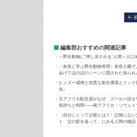
編集部おすすめの関連記事
＜野生動物に”押し戻される”人間＞人口
〈奈良に学ぶ野生動物管理〉奈良公園で
あげてほのぼのシーンに隠された知られ
ヒンズー戒律と劣悪な衛生環境とインド
虫』
元アフリカ駐在員がなぜ、ズールー語を
気持ちと時間――南アフリカ・ソウェト
〈自分にとって父親とは？〉記憶にない
ト 父の影を追って」にみる人間の物語