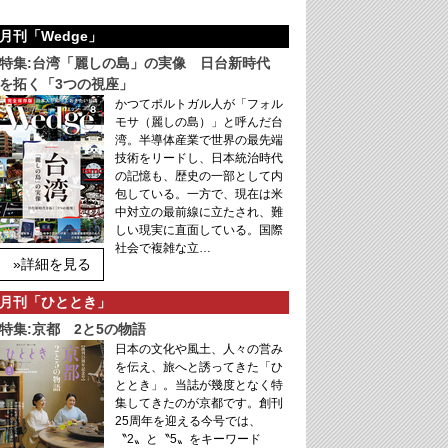
月刊「Wedge」
特集:台湾「麗しの島」の実像 日台新時代
を拓く「3つの視座」
かつてポルトガル人が「フォル
モサ（麗しの島）」と呼んだ台
湾。半導体産業で世界の最先端
技術をリードし、日本統治時代
の記憶も、歴史の一部として内
包している。一方で、現在は米
中対立の最前線に立たされ、難
しい現実に直面している。国際
社会で複雑な立…
»詳細を見る
月刊「ひととき」
特集:京都 2と5の物語
日本の文化や風土、人々の営み
を伝え、旅へと誘ってきた「ひ
ととき」。当誌が幾度となく特
集してきたのが京都です。創刊
25周年を迎える今号では、
〝2〟と〝5〟をキーワード