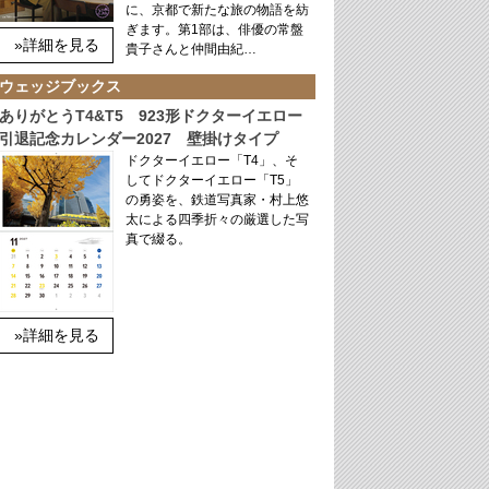
に、京都で新たな旅の物語を紡
ぎます。第1部は、俳優の常盤
»詳細を見る
貴子さんと仲間由紀…
ウェッジブックス
ありがとうT4&T5 923形ドクターイエロー
引退記念カレンダー2027 壁掛けタイプ
ドクターイエロー「T4」、そ
してドクターイエロー「T5」
の勇姿を、鉄道写真家・村上悠
太による四季折々の厳選した写
真で綴る。
»詳細を見る