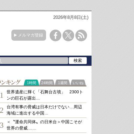
2026年8月8日(土)
メルマガ登録
ランキング
1時間
24時間
1週間
いいね
世界遺産に輝く「石舞台古墳」 2300ト
1
ンの巨石が露出…
台湾有事の脅威は日本だけでない…周辺
2
海域に進出する中国…
＜〝運命共同体〟の日米台＞中国こそが
3
世界の脅威....…