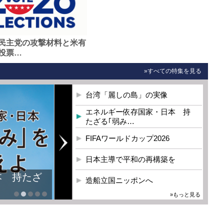
民主党の攻撃材料と米有
投票…
»すべての特集を見る
台湾「麗しの島」の実像
エネルギー依存国家・日本 持
たざる｢弱み…
FIFAワールドカップ2026
日本主導で平和の再構築を
本 持たざ
造船立国ニッポンへ
»もっと見る