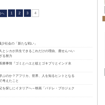
1
2
3
4
前へ
減少社会の「新たな戦い」
人とシカが共生できるこれだけの理由、鹿せんべい
ざる努力
医療事情『ゴミとハエと蚊とゴキブリとインド水
学ぶのか？アフリカ、世界、人を知るヒントとなる
で考えたこと
父を探しにイタリアへ～映画「パドレ・プロジェク