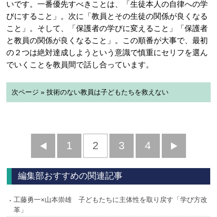
いです。一番優先すべきことは、「生徒本人の自律への学
びにすること」。次に「教員とその生徒の関係が良くなる
こと」。そして、「保護者の学びに変えること」「保護者
と教員の関係が良くなること」。この順番が大事で、最初
の２つは絶対達成しようという意識で慎重にセリフを選ん
でいくことを教員間で話し合っています。
次ページ » 技術のない教員は子どもたちを救えない
前
1
2
3
4
次
へ
へ
編集部おすすめの関連記事
工藤勇一×山本崇雄 子どもたちに主体性を取り戻す「学び方改
革」