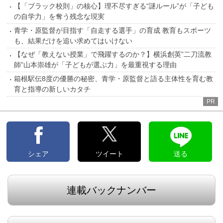
【「ブラック校則」の核心】理不尽すぎる“謎ルール”が「子ども
の自学力」を奪う残念な現実
青学・原監督が目指す「自走する選手」の育成 教育もスポーツ
も、結果だけを追い求めてはいけない
【なぜ「教えない授業」で飛躍するのか？】横浜創英”二刀流教
師”山本崇雄が「子どもが選ぶ力」を最重視する理由
箱根駅伝8度の優勝の秘密、青学・原監督と語る主体性を育む教
育と指導の新しいカタチ
PR
シェア
ツイート
送る
連載バックナンバー