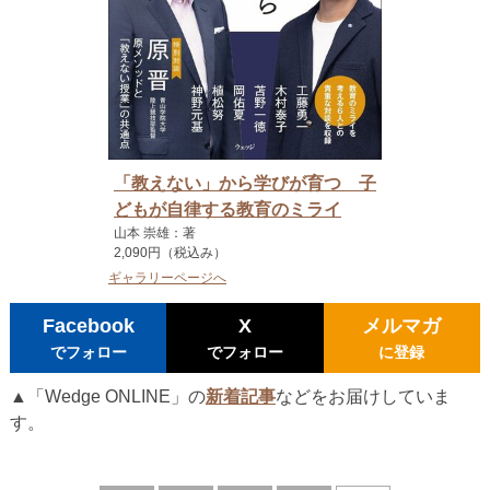
「教えない」から学びが育つ 子
どもが自律する教育のミライ
山本 崇雄：著
2,090円（税込み）
ギャラリーページへ
Facebook
X
メルマガ
でフォロー
でフォロー
に登録
▲「Wedge ONLINE」の
新着記事
などをお届けしていま
す。