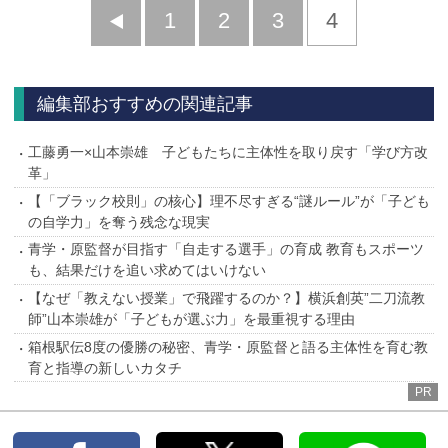
前
1
2
3
4
へ
編集部おすすめの関連記事
工藤勇一×山本崇雄 子どもたちに主体性を取り戻す「学び方改
革」
【「ブラック校則」の核心】理不尽すぎる“謎ルール”が「子ども
の自学力」を奪う残念な現実
青学・原監督が目指す「自走する選手」の育成 教育もスポーツ
も、結果だけを追い求めてはいけない
【なぜ「教えない授業」で飛躍するのか？】横浜創英”二刀流教
師”山本崇雄が「子どもが選ぶ力」を最重視する理由
箱根駅伝8度の優勝の秘密、青学・原監督と語る主体性を育む教
育と指導の新しいカタチ
PR