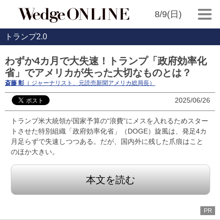
8/9(日)
トランプ2.0
わずか4カ月で大失速！トランプ「政府効率化
省」でアメリカが失った大切なものとは？
斎藤 彰
（ ジャーナリスト、元読売新聞アメリカ総局長）
2025/06/26
トランプ米大統領が国家予算の“浪費”にメスを入れるためスター
トさせた特別組織「政府効率化省」（DOGE）旋風は、発足4カ
月足らずで失速しつつある。だが、国内外に残した爪痕はこと
のほか大きい。
本文を読む
PR