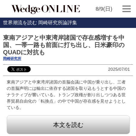
8/9(日)
世界潮流を読む 岡崎研究所論評集
東南アジアと中東湾岸諸国で存在感増すを中
国、一帯一路も前面に打ち出し、日米豪印の
QUADに対抗も
岡崎研究所
2025/07/01
東南アジアと中東湾岸諸国の首脳会議に中国が乗り出し、三者
の首脳声明には輸出に依存する諸国を取り込もうとする中国の
ナラティブが響いている。トランプ政権が創り出しつつある世
界貿易自由化の「転換点」の中で中国が存在感を見せようとし
ている。
本文を読む