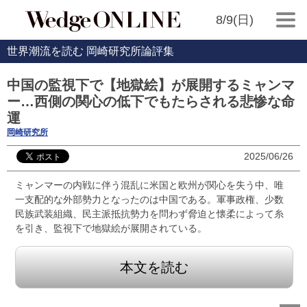
8/9(日)
世界潮流を読む 岡崎研究所論評集
中国の監視下で【地獄絵】が展開するミャンマ
ー…西側の関心の低下でもたらされる悲惨な命
運
岡崎研究所
2025/06/26
ミャンマーの内戦に伴う混乱に米国と欧州が関心を失う中、唯
一支配的な外部勢力となったのは中国である。軍事政権、少数
民族武装組織、民主派抵抗勢力を問わず脅迫と懐柔によって糸
を引き、監視下で地獄絵が展開されている。
本文を読む