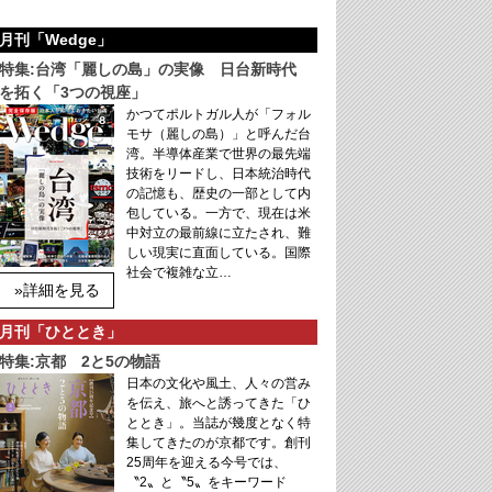
月刊「Wedge」
特集:台湾「麗しの島」の実像 日台新時代
を拓く「3つの視座」
かつてポルトガル人が「フォル
モサ（麗しの島）」と呼んだ台
湾。半導体産業で世界の最先端
技術をリードし、日本統治時代
の記憶も、歴史の一部として内
包している。一方で、現在は米
中対立の最前線に立たされ、難
しい現実に直面している。国際
社会で複雑な立…
»詳細を見る
月刊「ひととき」
特集:京都 2と5の物語
日本の文化や風土、人々の営み
を伝え、旅へと誘ってきた「ひ
ととき」。当誌が幾度となく特
集してきたのが京都です。創刊
25周年を迎える今号では、
〝2〟と〝5〟をキーワード