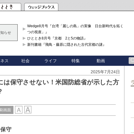
Wedge8月号『台湾「麗しの島」の実像 日台新時代を拓く「3
つの視座」』
お知らせ
ひととき8月号『京都 2と5の物語』
新刊書籍『飛鳥・藤原に隠された古代宮都の謎』
ジネス
社会
ライフ
特集
動画
2025年7月24日
には保守させない！米国防総省が示した方
？
刷画面
ム保守