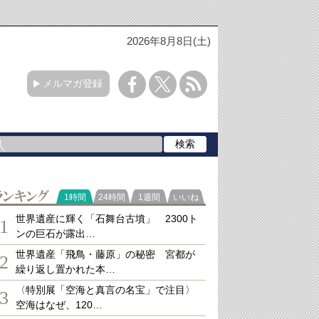
2026年8月8日(土)
メルマガ登録
ランキング
1時間
24時間
1週間
いいね
世界遺産に輝く「石舞台古墳」 2300ト
1
ンの巨石が露出…
世界遺産「飛鳥・藤原」の秘密 宮都が
2
繰り返し置かれた本…
〈特別展「空海と真言の名宝」で注目〉
3
空海はなぜ、120…