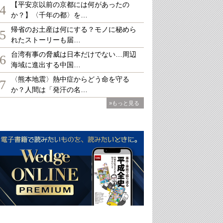
【平安京以前の京都には何があったの
4
か？】〈千年の都〉を…
帰省のお土産は何にする？モノに秘めら
5
れたストーリーも届…
台湾有事の脅威は日本だけでない…周辺
6
海域に進出する中国…
〈熊本地震〉熱中症からどう命を守る
7
か？人間は「発汗の名…
»もっと見る