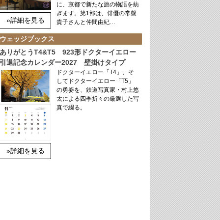
に、京都で新たな旅の物語を紡
ぎます。第1部は、俳優の常盤
»詳細を見る
貴子さんと仲間由紀…
ウェッジブックス
ありがとうT4&T5 923形ドクターイエロー
引退記念カレンダー2027 壁掛けタイプ
ドクターイエロー「T4」、そ
してドクターイエロー「T5」
の勇姿を、鉄道写真家・村上悠
太による四季折々の厳選した写
真で綴る。
»詳細を見る