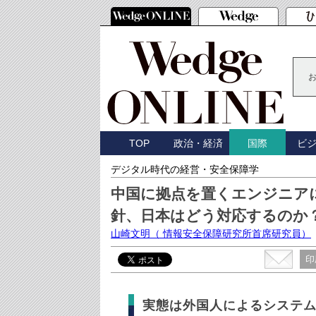
TOP
政治・経済
ビ
国際
デジタル時代の経営・安全保障学
中国に拠点を置くエンジニア
針、日本はどう対応するのか
山崎文明
（ 情報安全保障研究所首席研究員）
印
実態は外国人によるシステ