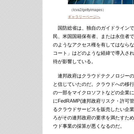
（lcva2/gettyimages）
ギャラリーページへ
国防総省は、独自のガイドラインで
民、米国国籍保有者、または永住者
のようなアクセス権を有してはなら
コート」はどのような経緯で導入さ
待が影響している。
連邦政府はクラウドテクノロジーの
と信じていたのだ。クラウドへの移
の一部をマイクロソフトなどの企業に
にFedRAMP(連邦政府リスク・許
るクラウドサービスを販売したい企
ろがその連邦政府の要求を満たすた
ウド事業の採算が悪くなるのだ。