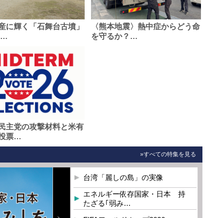
産に輝く「石舞台古墳」
〈熊本地震〉熱中症からどう命
0…
を守るか？…
民主党の攻撃材料と米有
投票…
»すべての特集を見る
台湾「麗しの島」の実像
エネルギー依存国家・日本 持
たざる｢弱み…