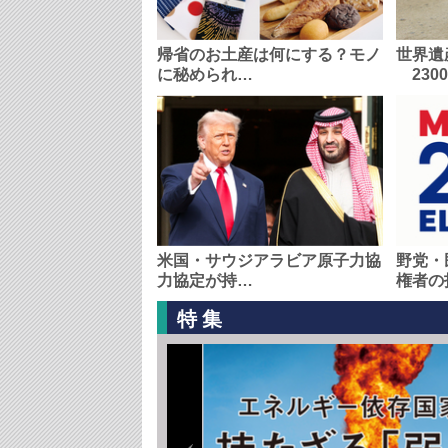
帰省のお土産は何にする？モノ
世界遺
に秘められ…
230
米国・サウジアラビア原子力協
野党・
力協定が持…
権者の
特集