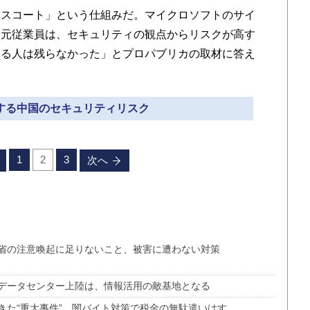
スコート」という仕組みだ。マイクロソフトのサイ
た元従業員は、セキュリティの観点からリスクが高す
する人は残らなかった」とプロパブリカの取材に答え
大する中国のセキュリティリスク
1
2
3
次へ
省の注意喚起に足りないこと、被害に遭わない対策
データセンター上陸は、情報活用の敵基地となる
きた“重大事件”、闇バイト対策で税金の無駄遣いはす