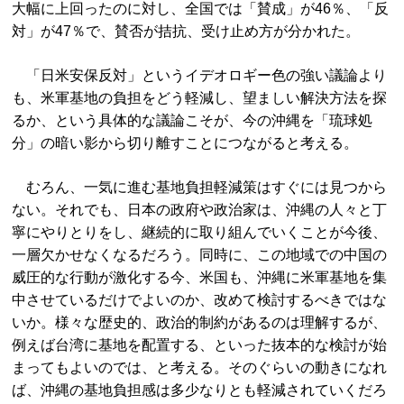
大幅に上回ったのに対し、全国では「賛成」が46％、「反
対」が47％で、賛否が拮抗、受け止め方が分かれた。
「日米安保反対」というイデオロギー色の強い議論より
も、米軍基地の負担をどう軽減し、望ましい解決方法を探
るか、という具体的な議論こそが、今の沖縄を「琉球処
分」の暗い影から切り離すことにつながると考える。
むろん、一気に進む基地負担軽減策はすぐには見つから
ない。それでも、日本の政府や政治家は、沖縄の人々と丁
寧にやりとりをし、継続的に取り組んでいくことが今後、
一層欠かせなくなるだろう。同時に、この地域での中国の
威圧的な行動が激化する今、米国も、沖縄に米軍基地を集
中させているだけでよいのか、改めて検討するべきではな
いか。様々な歴史的、政治的制約があるのは理解するが、
例えば台湾に基地を配置する、といった抜本的な検討が始
まってもよいのでは、と考える。そのぐらいの動きになれ
ば、沖縄の基地負担感は多少なりとも軽減されていくだろ