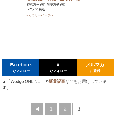
稲嶺恵一 (著), 飯塚恵子 (著)
￥2,970 税込
ギャラリーページへ
Facebook
X
メルマガ
でフォロー
でフォロー
に登録
▲「Wedge ONLINE」の
新着記事
などをお届けしていま
す。
前
1
2
3