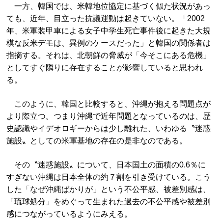
一方、韓国では、米韓地位協定に基づく似た状況があっ
ても、近年、目立った抗議運動は起きていない。「2002
年、米軍装甲車による女子中学生死亡事件後に起きた大規
模な反米デモは、異例のケースだった」と韓国の関係者は
指摘する。それは、北朝鮮の脅威が「今そこにある危機」
としてすぐ隣りに存在することが影響していると思われ
る。
このように、韓国と比較すると、沖縄が抱える問題点が
より際立つ。つまり沖縄で近年問題となっているのは、歴
史認識やイデオロギーからは少し離れた、いわゆる〝迷惑
施設〟としての米軍基地の存在の是非なのである。
その〝迷惑施設〟について、日本国土の面積の0.6％に
すぎない沖縄は日本全体の約７割を引き受けている。こう
した「なぜ沖縄ばかりが」という不公平感、被差別感は、
「琉球処分」をめぐって生まれた過去の不公平感や被差別
感につながっているようにみえる。