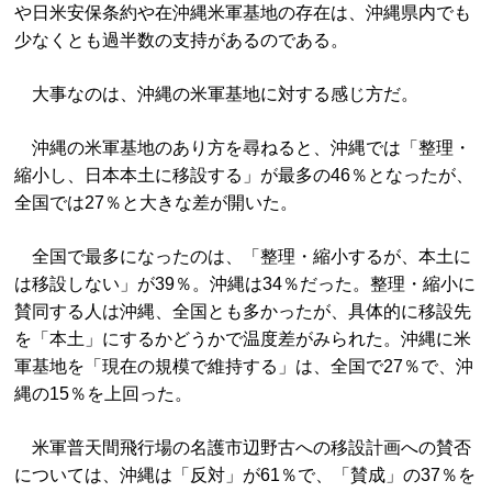
や日米安保条約や在沖縄米軍基地の存在は、沖縄県内でも
少なくとも過半数の支持があるのである。
大事なのは、沖縄の米軍基地に対する感じ方だ。
沖縄の米軍基地のあり方を尋ねると、沖縄では「整理・
縮小し、日本本土に移設する」が最多の46％となったが、
全国では27％と大きな差が開いた。
全国で最多になったのは、「整理・縮小するが、本土に
は移設しない」が39％。沖縄は34％だった。整理・縮小に
賛同する人は沖縄、全国とも多かったが、具体的に移設先
を「本土」にするかどうかで温度差がみられた。沖縄に米
軍基地を「現在の規模で維持する」は、全国で27％で、沖
縄の15％を上回った。
米軍普天間飛行場の名護市辺野古への移設計画への賛否
については、沖縄は「反対」が61％で、「賛成」の37％を