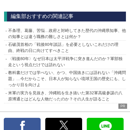
へ
編集部おすすめの関連記事
不条理、葛藤、苦悩…政府と対峙してきた歴代の沖縄県知事、他
の知事とは違う職務の難しさとは何か？
石破茂首相の「戦後80年談話」を必要としないこれだけの理
由、終戦の日に向けてすべきこと
〈戦後80年〉なぜ日本は太平洋戦争に突き進んだのか？軍部独
走という視点だけでは語れない
教科書だけでは学べない、かつ、中国抜きには語れない「沖縄問
題」…今だからこそ、日本人が知らない琉球王国の歴史にも、し
っかり目を向けよ
米軍の実力を見抜き、沖縄戦を生き抜いた第32軍高級参謀の八
原博通とはどんな人物だったのか？その人生が語ること
PR