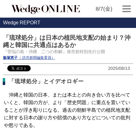
8/7(金)
Wedge REPORT
「琉球処分」は日本の植民地支配の始まり？沖
縄と韓国に共通点はあるか
『苦悩の島・沖縄 二つの和解』発売前特別先行公開
飯塚恵子
（ 読売新聞編集委員）
2025/08/13
「琉球処分」とイデオロギー
沖縄と韓国の日本、または本土との向き合い方を比べて
いくと、韓国の方が、より「歴史問題」に重点を置いてい
ることが浮き彫りになる。過去の朝鮮半島での植民地支配
に対する日本の謝り方や賠償のあり方などについての批判
や怒りである。