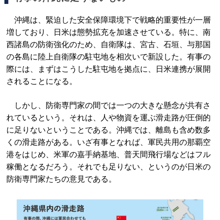
沖縄は、緊迫した安全保障環境下で戦略的重要性が一層
増しており、日米は態勢拡充を加速させている。特に、南
西諸島の防衛強化のため、自衛隊は、宮古、石垣、与那国
の各島に陸上自衛隊の駐屯地を相次いで新設した。有事の
際には、まずはこうした駐屯地を拠点に、日米連携が展開
されることになる。
しかし、防衛専門家の間では一つの大きな懸念が共有さ
れているという。それは、人や物資を運ぶ滑走路が圧倒的
に足りないということである。沖縄では、離島も含め数多
くの滑走路がある。いざ有事となれば、軍民共用の那覇空
港をはじめ、米軍の嘉手納基地、普天間飛行場などはフル
稼働となるだろう。それでも足りない、というのが日米の
防衛専門家たちの意見である。