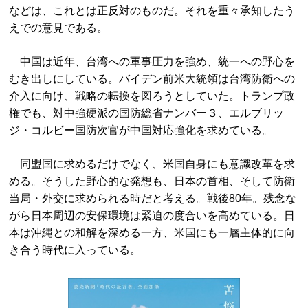
などは、これとは正反対のものだ。それを重々承知したう
えでの意見である。
中国は近年、台湾への軍事圧力を強め、統一への野心を
むき出しにしている。バイデン前米大統領は台湾防衛への
介入に向け、戦略の転換を図ろうとしていた。トランプ政
権でも、対中強硬派の国防総省ナンバー３、エルブリッ
ジ・コルビー国防次官が中国対応強化を求めている。
同盟国に求めるだけでなく、米国自身にも意識改革を求
める。そうした野心的な発想も、日本の首相、そして防衛
当局・外交に求められる時だと考える。戦後80年。残念な
がら日本周辺の安保環境は緊迫の度合いを高めている。日
本は沖縄との和解を深める一方、米国にも一層主体的に向
き合う時代に入っている。