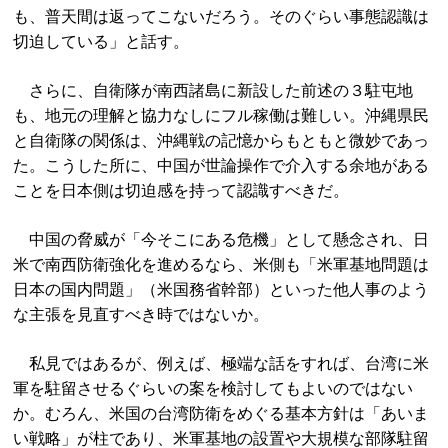
も、普天間は返ってこないだろう。そのぐらい事態認識は
切迫している」と話す。
さらに、自衛隊が南西諸島に新設した前述の３駐屯地
も、地元の理解と協力なしにフル稼働は難しい。沖縄県民
と自衛隊の関係は、沖縄戦の記憶からもともと微妙であっ
た。こうした所に、中国が世論操作で介入する余地がある
ことを日本側は切迫感を持って認識すべきだ。
中国の脅威が「今そこにある危機」として懸念され、日
米で南西防衛強化を進めるなら、米側も「米軍基地問題は
日本の国内問題」（米国務省幹部）といった他人事のよう
な主張を見直すべき時ではないか。
私見ではあるが、例えば、極端な話をすれば、台湾に米
軍を駐留させるぐらいの案を検討してもよいのではない
か。むろん、米国の台湾防衛をめぐる基本方針は「あいま
い戦略」が柱であり、米軍基地の設置や大規模な部隊駐留