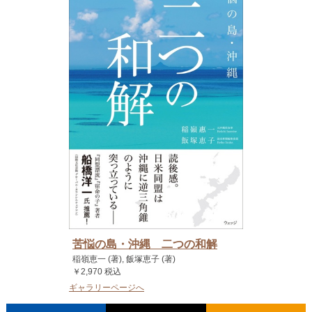
苦悩の島・沖縄 二つの和解
稲嶺恵一 (著), 飯塚恵子 (著)
￥2,970 税込
ギャラリーページへ