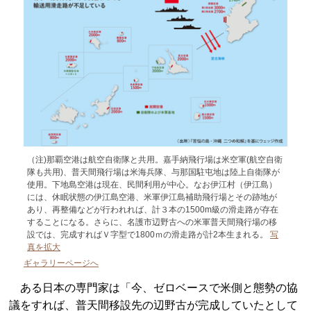
（注)那覇空港は航空自衛隊と共用。嘉手納飛行場は米空軍(航空自衛
隊も共用)、普天間飛行場は米海兵隊、与那国駐屯地は陸上自衛隊が
使用。下地島空港は現在、民間利用が中心。なお伊江村（伊江島）
には、休眠状態の伊江島空港、米軍伊江島補助飛行場とその跡地が
あり、再整備などが行われれば、計３本の1500m級の滑走路が存在
することになる。さらに、名護市辺野古への米軍普天間飛行場の移
設では、完成すればＶ字型で1800ｍの滑走路が計2本生まれる。
写
真を拡大
ギャラリーページへ
ある日本の専門家は「今、ゼロベースで米側と態勢の協
議をすれば、普天間移設先の辺野古が完成していたとして