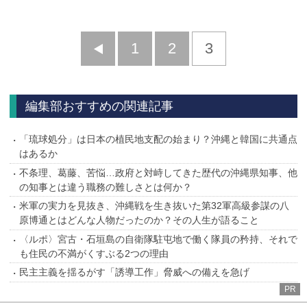
前
1
2
3
へ
編集部おすすめの関連記事
「琉球処分」は日本の植民地支配の始まり？沖縄と韓国に共通点
はあるか
不条理、葛藤、苦悩…政府と対峙してきた歴代の沖縄県知事、他
の知事とは違う職務の難しさとは何か？
米軍の実力を見抜き、沖縄戦を生き抜いた第32軍高級参謀の八
原博通とはどんな人物だったのか？その人生が語ること
〈ルポ〉宮古・石垣島の自衛隊駐屯地で働く隊員の矜持、それで
も住民の不満がくすぶる2つの理由
民主主義を揺るがす「誘導工作」脅威への備えを急げ
PR