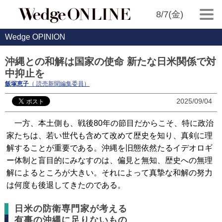
8/7(金)
Wedge OPINION
沖縄との和解は国家の使命 新たな日米関係で対
中抑止を
飯塚恵子
（ 読売新聞編集委員）
2025/09/04
一方、本土側も、戦後80年の節目だからこそ、特に政治
家たちは、若い世代も含めて改めて歴史を知り、真剣に理
解することが重要である。沖縄を旧態依然たるイデオロギ
ー体制と盲目的にみなすのは、偏見と無知、歴史への無理
解によるところが大きい。それによって真摯な和解の努力
は何度も後退してきたのである。
日米の防衛専門家が考える
有事の沖縄に足りないもの