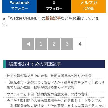
Facebook
X
メルマガ
でフォロー
でフォロー
に登録
▲「Wedge ONLINE」の
新着記事
などをお届けしていま
す。
前
1
2
3
4
へ
編集部おすすめの関連記事
技術交流が紡ぐ日中の未来、技術立国日本の誇りと懺悔
【観光都市・京都はどうあるべきか？改革私案を示そう】変わり
果てた我が故郷、数字が物語る驚くべき実態！
ウクライナと米国「鉱物資源の合意文書」の持つ意味
今こそ尖閣列島での日米資源開発合弁の選択を！】トランプの
「深海鉱業振興大統領令」とその背景…日本人は資源開発に向い