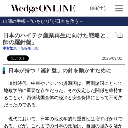
8/8(土)
山師の手帳～“いちびり”が日本を救う～
日本のハイテク産業再生に向けた戦略と、「山
師の羅針盤」
中村繁夫
（ 智探庵代表）
2025/09/01
日本が持つ「羅針盤」の針を動かすために
冷戦時代、中東やアジアの資源国は、西側諸国にとって
地政学的に重要な存在だった。その安定した関係を維持す
ることが、西側諸国全体の経済と安全保障にとって不可欠
だったのである。
現代において、日本の地政学的な重要性は増すばかりで
ある。だが、これまでの日本の政治は、自国の強みを活か