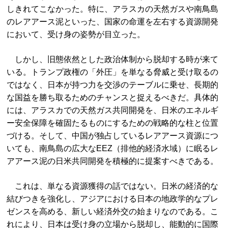
しきれてこなかった。特に、アラスカの天然ガスや南鳥島
のレアアース泥といった、国家の命運を左右する資源開発
において、受け身の姿勢が目立った。
しかし、旧態依然とした政治体制から脱却する時が来て
いる。トランプ政権の「外圧」を単なる脅威と受け取るの
ではなく、日本が持つ力を交渉のテーブルに乗せ、長期的
な国益を勝ち取るためのチャンスと捉えるべきだ。具体的
には、アラスカでの天然ガス共同開発を、日米のエネルギ
ー安全保障を確固たるものにするための戦略的な柱と位置
づける。そして、中国が独占しているレアアース資源につ
いても、南鳥島の広大なEEZ（排他的経済水域）に眠るレ
アアース泥の日米共同開発を積極的に提案すべきである。
これは、単なる資源獲得の話ではない。日米の経済的な
結びつきを強化し、アジアにおける日本の地政学的なプレ
ゼンスを高める、新しい経済外交の始まりなのである。こ
れにより、日本は受け身の立場から脱却し、能動的に国際