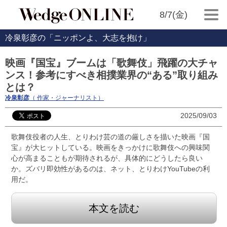
8/7(金)
冷泉彰彦の「ニッポンよ、大志を抱け」
映画『国宝』ブームは「歌舞伎」飛躍の大チャ
ンス！参考にすべき相撲業界の“ある”取り組み
とは？
冷泉彰彦
（ 作家・ジャーナリスト）
2025/09/03
歌舞伎役者の人生、とりわけ芸の道の厳しさを描いた映画『国
宝』が大ヒットしている。映画をきっかけに歌舞伎への興味関
心が高まることもが期待されるが、具体的にどうしたら良い
か。ズバリ即効性があるのは、ネット、とりわけYouTubeの利
用だ。
本文を読む