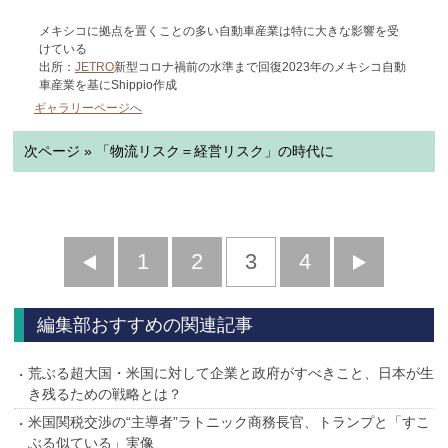
メキシコに拠点を置くことの多い自動車産業は特に大きな影響を受
けている
出所：
JETRO
新型コロナ禍前の水準まで回復2023年のメキシコ自動
車産業を基にShippio作成
ギャラリーページへ
次ページ » 「物流リスク＝経営リスク」の時代に
前
1
2
3
4
次
へ
へ
編集部おすすめの関連記事
荒ぶる超大国・米国に対して企業と政府がすべきこと、日本が生
き残るための戦略とは？
米国関税交渉の“主導者”ラトニック商務長官、トランプと「すこ
ぶる似ている」実像