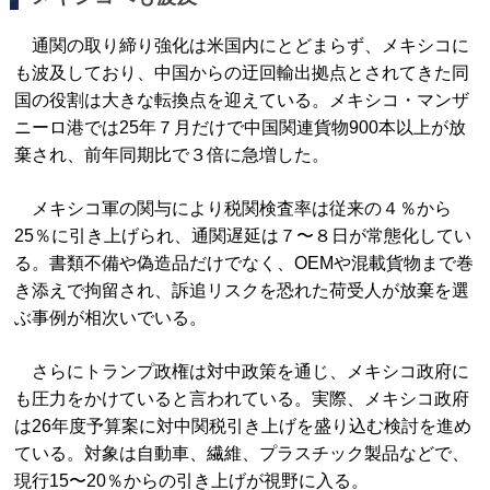
通関の取り締り強化は米国内にとどまらず、メキシコに
も波及しており、中国からの迂回輸出拠点とされてきた同
国の役割は大きな転換点を迎えている。メキシコ・マンザ
ニーロ港では25年７月だけで中国関連貨物900本以上が放
棄され、前年同期比で３倍に急増した。
メキシコ軍の関与により税関検査率は従来の４％から
25％に引き上げられ、通関遅延は７〜８日が常態化してい
る。書類不備や偽造品だけでなく、OEMや混載貨物まで巻
き添えで拘留され、訴追リスクを恐れた荷受人が放棄を選
ぶ事例が相次いでいる。
さらにトランプ政権は対中政策を通じ、メキシコ政府に
も圧力をかけていると言われている。実際、メキシコ政府
は26年度予算案に対中関税引き上げを盛り込む検討を進め
ている。対象は自動車、繊維、プラスチック製品などで、
現行15〜20％からの引き上げが視野に入る。