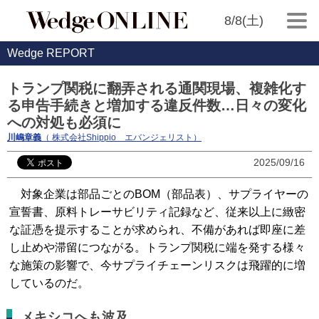
8/8(土)
Wedge REPORT
トランプ関税に翻弄される通関現場、複雑化す
る申告手続きと増加する違反件数…日々の変化
への対処も必須に
川嶋章義
（ 株式会社Shippio エバンジェリスト）
2025/09/16
対象企業は部品ごとのBOM（部品表）、サプライヤーの
宣誓書、原料トレーサビリティ記録など、従来以上に緻密
な証憑を提示することが求められ、不備があれば即座に差
し止めや滞留につながる。トランプ関税に端を発する様々
な施策の影響で、今サプライチェーンリスクは飛躍的に増
しているのだ。
メキシコへも波及