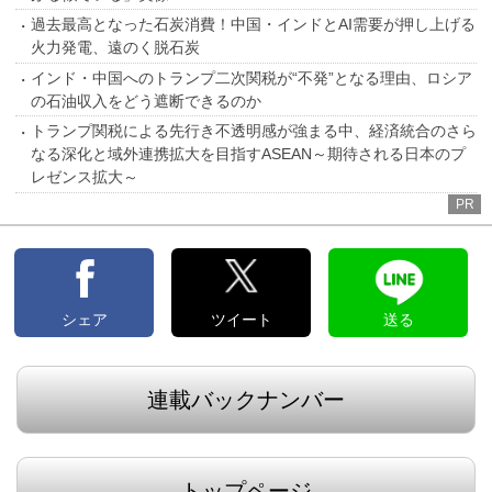
過去最高となった石炭消費！中国・インドとAI需要が押し上げる
火力発電、遠のく脱石炭
インド・中国へのトランプ二次関税が“不発”となる理由、ロシア
の石油収入をどう遮断できるのか
トランプ関税による先行き不透明感が強まる中、経済統合のさら
なる深化と域外連携拡大を目指すASEAN～期待される日本のプ
レゼンス拡大～
PR
シェア
ツイート
送る
連載バックナンバー
トップページ