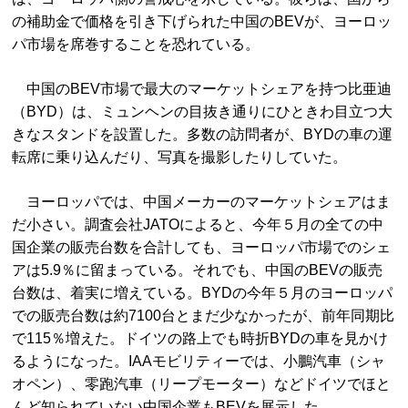
の補助金で価格を引き下げられた中国のBEVが、ヨーロッ
パ市場を席巻することを恐れている。
中国のBEV市場で最大のマーケットシェアを持つ比亜迪
（BYD）は、ミュンヘンの目抜き通りにひときわ目立つ大
きなスタンドを設置した。多数の訪問者が、BYDの車の運
転席に乗り込んだり、写真を撮影したりしていた。
ヨーロッパでは、中国メーカーのマーケットシェアはま
だ小さい。調査会社JATOによると、今年５月の全ての中
国企業の販売台数を合計しても、ヨーロッパ市場でのシェ
アは5.9％に留まっている。それでも、中国のBEVの販売
台数は、着実に増えている。BYDの今年５月のヨーロッパ
での販売台数は約7100台とまだ少なかったが、前年同期比
で115％増えた。ドイツの路上でも時折BYDの車を見かけ
るようになった。IAAモビリティーでは、小鵬汽車（シャ
オペン）、零跑汽車（リープモーター）などドイツでほと
んど知られていない中国企業もBEVを展示した。