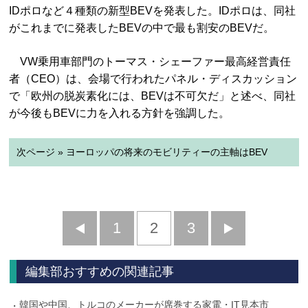
IDポロなど４種類の新型BEVを発表した。IDポロは、同社
がこれまでに発表したBEVの中で最も割安のBEVだ。
VW乗用車部門のトーマス・シェーファー最高経営責任
者（CEO）は、会場で行われたパネル・ディスカッション
で「欧州の脱炭素化には、BEVは不可欠だ」と述べ、同社
が今後もBEVに力を入れる方針を強調した。
次ページ » ヨーロッパの将来のモビリティーの主軸はBEV
前
1
2
3
次
へ
へ
編集部おすすめの関連記事
韓国や中国、トルコのメーカーが席巻する家電・IT見本市