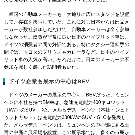
韓国の自動車メーカーも、大通りに広いスタンドを設置
して、存在を誇示していた。これに対し日本からは部品メ
ーカーが数社参加しただけで、自動車メーカーは全く参加
しなかった。燃費が非常に良い日本のハイブリッド車は、
ドイツの消費者の間で好評である。特にタクシー運転手の
間では、トヨタのプリウスやカローラなど、日本のハイブ
リッド車の人気が高い。それだけに、日本のメーカーの不
参加を寂しく感じた訪問者もいた。
ドイツ企業も展示の中心はBEV
ドイツのメーカーの展示の中心も、BEVだった。ミュン
ヘンに本社を持つBMWは、急速充電能力400キロワット
（kW）のSUV・iX3、メルセデス・ベンツ（本社・シュト
ゥットガルト）は充電能力330kWのSUV・GLCを発表し
た。メルセデス・ベンツは、ミュンヘンの中心部にある王
宮の中庭に展示場を設置。この展示場では、多くの市民が