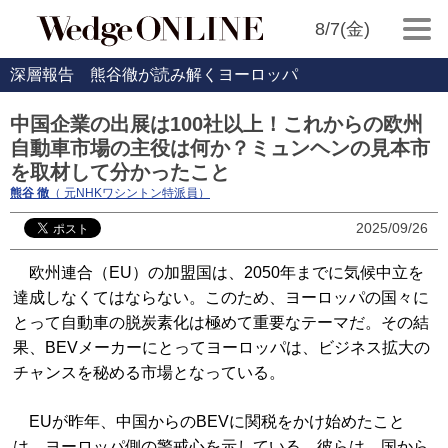
8/7(金)
深層報告 熊谷徹が読み解くヨーロッパ
中国企業の出展は100社以上！これからの欧州
自動車市場の主役は何か？ミュンヘンの見本市
を取材して分かったこと
熊谷 徹
（ 元NHKワシントン特派員）
2025/09/26
欧州連合（EU）の加盟国は、2050年までに気候中立を
達成しなくてはならない。このため、ヨーロッパの国々に
とって自動車の脱炭素化は極めて重要なテーマだ。その結
果、BEVメーカーにとってヨーロッパは、ビジネス拡大の
チャンスを秘める市場となっている。
EUが昨年、中国からのBEVに関税をかけ始めたこと
は、ヨーロッパ側の警戒心を示している。彼らは、国から