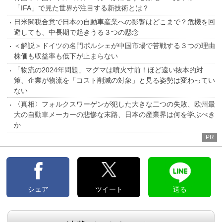
「IFA」で見た世界が注目する新技術とは？
日米関税合意で日本の自動車産業への影響はどこまで？危機を回
避しても、中長期で起きうる３つの懸念
＜解説＞ドイツの名門ポルシェが中国市場で苦戦する３つの理由
株価も収益率も低下が止まらない
「物流の2024年問題」マグマは噴火寸前！ほど遠い抜本的対
策、企業が物流を「コスト削減の対象」と見る姿勢は変わってい
ない
〈真相〉フォルクスワーゲンが犯した大きな二つの失敗、欧州最
大の自動車メーカーの悲惨な末路、日本の産業界は何を学ぶべき
か
PR
シェア
ツイート
送る