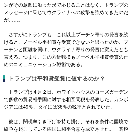
ンがその意図に沿った形で応じることはなく、トランプの
メッセージに乗じてウクライナへの攻撃を強めてきたのだ
が……。
さすがにトランプも、これ以上プーチン寄りの発言を続
けると、ノーベル平和賞を受賞できないと思ったのか、プ
ーチンと距離を開け、ウクライナ寄りの発言に変えたとも
言える。つまり、この方針転換もノーベル平和賞受賞のた
めのコミュニケーション戦術である。
トランプは平和賞受賞に値するのか？
トランプは４月２日、ホワイトハウスのローズガーデン
で多数の貿易相手国に対する相互関税を発表した。カンボ
ジアには49％、タイには36％の税率とされていた。
彼は、関税率引き下げを持ち掛け、それを条件に国境で
紛争を起こしている両国に和平合意を成立させた。「関税