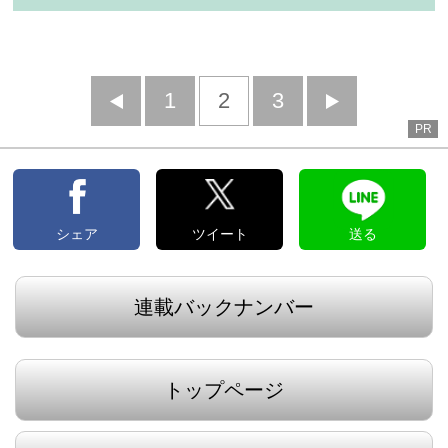
前
1
2
3
次
PR
へ
へ
シェア
ツイート
送る
連載バックナンバー
トップページ