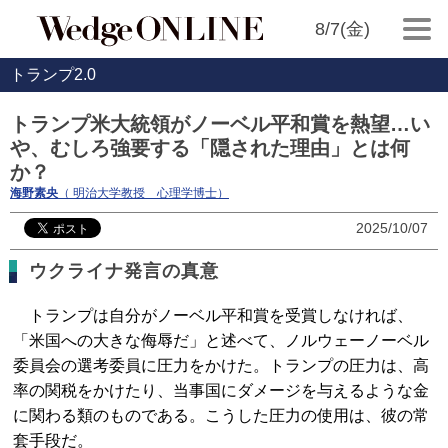
8/7(金)
トランプ2.0
トランプ米大統領がノーベル平和賞を熱望…い
や、むしろ強要する「隠された理由」とは何
か？
海野素央
（ 明治大学教授 心理学博士）
2025/10/07
ウクライナ発言の真意
トランプは自分がノーベル平和賞を受賞しなければ、
「米国への大きな侮辱だ」と述べて、ノルウェーノーベル
委員会の選考委員に圧力をかけた。トランプの圧力は、高
率の関税をかけたり、当事国にダメージを与えるような金
に関わる類のものである。こうした圧力の使用は、彼の常
套手段だ。