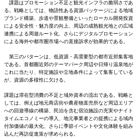
課題はプロモーション不足と観光インフラの脆弱さであ
る。戦略としては、物語性ある資源パッケージによる地域
ブランド構築、歩道や景観整備といったローカル開発投資
による安全性・魅力度の向上、周辺の成熟観光地との広域
連携による周遊ルート化、さらにデジタルプロモーション
による海外や都市圏市場への直接訴求が効果的である。
第三のパターンは、低資源・高需要型の都市近郊集客地
である。首都圏近郊のテーマパーク周辺や日帰り温泉地が
これに当たり、特定施設や立地条件によって集客している
が、資源の多様性に欠ける。
課題は滞在型消費の不足と域外資本の流出である。戦略と
しては、例えば地元商店街や農産物直売所など周辺エリア
への回遊導線の構築、民泊を含む宿泊施設の充実やナイト
タイムエコノミーの導入、地元事業者との提携による域内
付加価値の最大化、さらに季節イベントや文化体験を組み
込んだ再訪促進策が求められる。