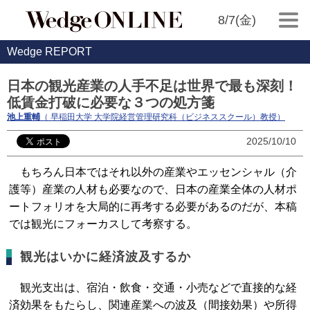
8/7(金)
Wedge REPORT
日本の観光産業の人手不足は世界で最も深刻！
低賃金打破に必要な３つの処方箋
池上重輔
（ 早稲田大学 大学院経営管理研究科（ビジネススクール）教授）
2025/10/10
もちろん日本ではそれ以外の産業やエッセンシャル（介
護等）産業の人材も必要なので、日本の産業全体の人材ポ
ートフォリオを大局的に再考する必要があるのだが、本稿
では観光にフォーカスして考察する。
観光はいかに経済波及するか
観光支出は、宿泊・飲食・交通・小売などで直接的な経
済効果をもたらし、関連産業への波及（間接効果）や所得