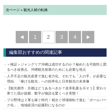
次ページ » 観光人材の転換
前
1
2
3
4
次
へ
へ
編集部おすすめの関連記事
＜検証＞ジャングリア沖縄は成功するのか？秘めたる可能性と図
るべき改善点、沖縄観光発展のためにも必要な視点
人手不足の観光産業で進む省力化、それでも「人の手」が必要な
理由、「稼げる観光」への効率化と日本観光の未来像
【観光都市・京都はどうあるべきか？改革私案を示そう】変わり
果てた我が故郷、数字が物語る驚くべき実態！
プロ野球は２軍も稼ぐ時代！相次ぐ球場移転で進む「ボールパー
ク化」、地域経済の起爆剤になるのか