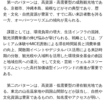
第一のパターンは、高資源・高需要型の成熟観光地であ
る。京都市、沖縄本島、箱根などがその典型であり、歴
史・文化・自然資源が豊富で、すでに高い来訪者数を誇る
一方、オーバーツーリズムの傾向が見られる。
課題としては、環境負荷の増大、生活インフラの混雑、
観光消費単価の伸び悩みが挙げられる。戦略としては、プ
レミアム体験やMICE誘致による滞在時間延長と消費単価
の向上、閑散期イベントやデジタルパス活用による来訪時
期の分散、観光税や入域料を活用した環境保全基金の創設
と地域住民への還元、そして文化・芸術・ウェルネスツー
リズムといった高付加価値型インバウンドの推進が重要で
ある。
第二のパターンは、高資源・低需要型の潜在観光地であ
る。東北の山岳温泉地や四国山間部などが該当し、自然や
文化資源は豊富であるものの、知名度やアクセスが弱い。