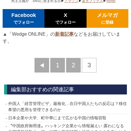
民主主義が SNSに呑まれる日▶
アマゾン
▶
楽天ブックス
▶
honto
Facebook
X
メルマガ
でフォロー
でフォロー
に登録
▲「Wedge ONLINE」の
新着記事
などをお届けしていま
す。
前
1
2
3
へ
編集部おすすめの関連記事
外国人「経営管理ビザ」厳格化…在日中国人たちの反応は？移住
希望の悪用を管理できるのか
日本企業や大学、町中華にまで広がる中国の情報窃取
〝中国政府御用達〟ハッキング企業から情報漏えい 露わになる