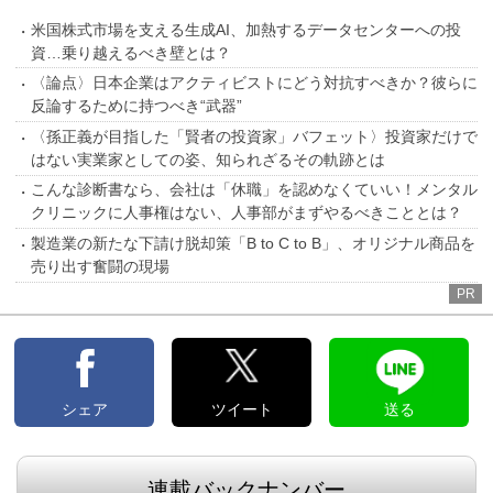
米国株式市場を支える生成AI、加熱するデータセンターへの投
資…乗り越えるべき壁とは？
〈論点〉日本企業はアクティビストにどう対抗すべきか？彼らに
反論するために持つべき“武器”
〈孫正義が目指した「賢者の投資家」バフェット〉投資家だけで
はない実業家としての姿、知られざるその軌跡とは
こんな診断書なら、会社は「休職」を認めなくていい！メンタル
クリニックに人事権はない、人事部がまずやるべきこととは？
製造業の新たな下請け脱却策「B to C to B」、オリジナル商品を
売り出す奮闘の現場
PR
シェア
ツイート
送る
連載バックナンバー