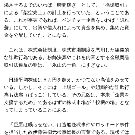
渇させるまでのいわば「時間稼ぎ」として、「循環取引」
による「架空売上」の計上を行っていた、ということであ
る。これが事実であれば、ベンチャー企業をいわば「隠れ
蓑」にして、出資や借入れによって資金を集め、集めた資
金を分配していたことになる。
これは、株式会社制度、株式市場制度を悪用した組織的
な詐欺行為である。粉飾決算やこれを内容とする金融商品
取引法違反の罪は、「氷山の一角」にすぎない。
日経平均株価は５万円を超え、かつてない高値をみせて
いる。しかし、そこには「上場ゴール」や組織的な詐欺行
為も跋扈（ばっこ）している。その元凶は、本来「企業を
支援するため」であるはずの株式市場が「投機の場」とな
ってしまっていることにある。
「巨悪は眠らせない」は造船疑獄事件やロッキード事件
を担当した故伊藤栄樹元検事総長の言葉である。現状では