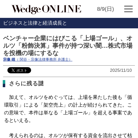
8/9(日)
ビジネスと法律と経済成長と
ベンチャー企業にはびこる「上場ゴール」、オ
ルツ「粉飾決算」事件が持つ深い闇…株式市場
を投機の場にするな
宗像 雄
（ 関谷・宗像法律事務所 弁護士）
2025/11/10
さらに残る謎
加えて、オルツをめぐっては、上場を果たした後も「循
環取引」による「架空売上」の計上が続けられてきた。こ
の意味で、本件は単なる「上場ゴール」を超える事案であ
るといえる。
考えられるのは、オルツが保有する資金を流出させて枯