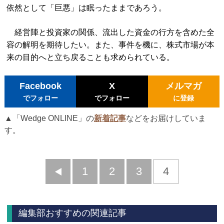
依然として「巨悪」は眠ったままであろう。
経営陣と投資家の関係、流出した資金の行方を含めた全
容の解明を期待したい。また、事件を機に、株式市場が本
来の目的へと立ち戻ることも求められている。
Facebook
X
メルマガ
でフォロー
でフォロー
に登録
▲「Wedge ONLINE」の
新着記事
などをお届けしていま
す。
前
1
2
3
4
へ
編集部おすすめの関連記事