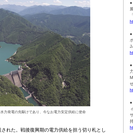
●
h
●
h
●
h
模水力発電の先駆けであり、今なお電力安定供給に使命
h
設された。戦後復興期の電力供給を担う切り札とし