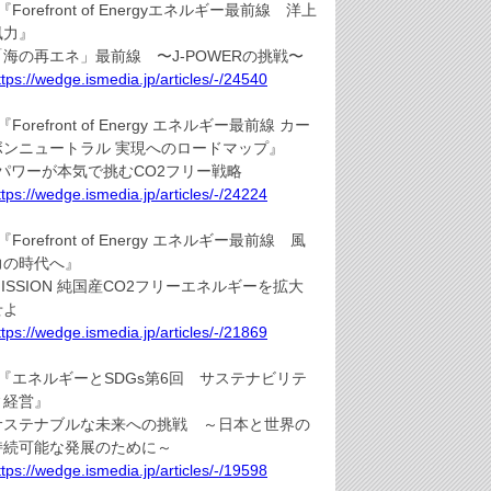
『Forefront of Energyエネルギー最前線 洋上
風力』
「海の再エネ」最前線 〜J-POWERの挑戦〜
ttps://wedge.ismedia.jp/articles/-/24540
『Forefront of Energy エネルギー最前線 カー
ボンニュートラル 実現へのロードマップ』
Jパワーが本気で挑むCO2フリー戦略
ttps://wedge.ismedia.jp/articles/-/24224
『Forefront of Energy エネルギー最前線 風
力の時代へ』
MISSION 純国産CO2フリーエネルギーを拡大
せよ
ttps://wedge.ismedia.jp/articles/-/21869
●『エネルギーとSDGs第6回 サステナビリテ
ィ経営』
サステナブルな未来への挑戦 ～日本と世界の
持続可能な発展のために～
ttps://wedge.ismedia.jp/articles/-/19598