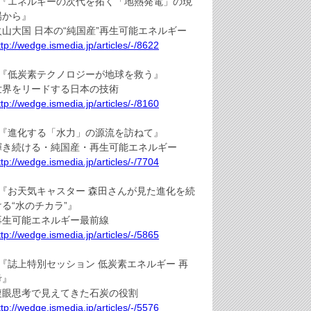
●『エネルギーの次代を拓く「地熱発電」の現
場から』
火山大国 日本の“純国産”再生可能エネルギー
ttp://wedge.ismedia.jp/articles/-/8622
●『低炭素テクノロジーが地球を救う』
世界をリードする日本の技術
ttp://wedge.ismedia.jp/articles/-/8160
●『進化する「水力」の源流を訪ねて』
輝き続ける・純国産・再生可能エネルギー
ttp://wedge.ismedia.jp/articles/-/7704
●『お天気キャスター 森田さんが見た進化を続
ける“水のチカラ”』
再生可能エネルギー最前線
ttp://wedge.ismedia.jp/articles/-/5865
●『誌上特別セッション 低炭素エネルギー 再
考』
複眼思考で見えてきた石炭の役割
ttp://wedge.ismedia.jp/articles/-/5576