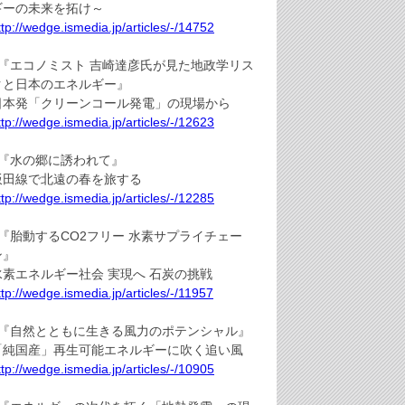
ギーの未来を拓け～
ttp://wedge.ismedia.jp/articles/-/14752
●『エコノミスト 吉崎達彦氏が見た地政学リス
クと日本のエネルギー』
日本発「クリーンコール発電」の現場から
ttp://wedge.ismedia.jp/articles/-/12623
●『水の郷に誘われて』
飯田線で北遠の春を旅する
ttp://wedge.ismedia.jp/articles/-/12285
●『胎動するCO2フリー 水素サプライチェー
ン』
水素エネルギー社会 実現へ 石炭の挑戦
ttp://wedge.ismedia.jp/articles/-/11957
●『自然とともに生きる風力のポテンシャル』
「純国産」再生可能エネルギーに吹く追い風
ttp://wedge.ismedia.jp/articles/-/10905