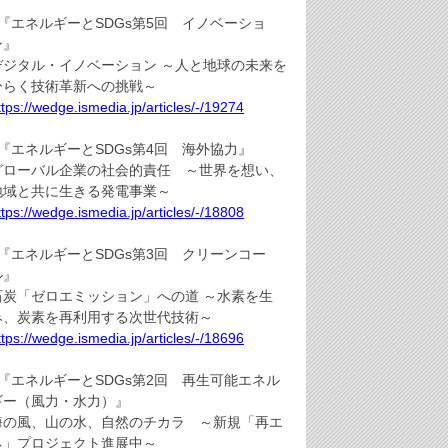
●『エネルギーとSDGs第5回 イノベーショ
ン』
デジタル・イノベーション ～人と地球の未来を
ひらく技術革新への挑戦～
ttps://wedge.ismedia.jp/articles/-/19274
●『エネルギーとSDGs第4回 海外協力』
グローバル企業の社会的責任 ～世界を想い、
地域と共に生きる発電事業～
ttps://wedge.ismedia.jp/articles/-/18808
●『エネルギーとSDGs第3回 クリーンコー
ル』
石炭「ゼロエミッション」への道 ～水素を生
み、炭素を再利用する次世代技術～
ttps://wedge.ismedia.jp/articles/-/18696
●『エネルギーとSDGs第2回 再生可能エネル
ギー（風力・水力）』
海の風、山の水、自然のチカラ ～新規「再エ
ネ」プロジェクト進展中～