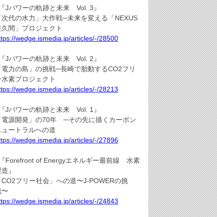
『Jパワーの軌跡と未来 Vol. 3』
「次代の水力」大作戦─未来を変える「NEXUS
佐久間」プロジェクト
ttps://wedge.ismedia.jp/articles/-/28500
『Jパワーの軌跡と未来 Vol. 2』
「電力の島」の挑戦─長崎で胎動するCO2フリ
ー水素プロジェクト
ttps://wedge.ismedia.jp/articles/-/28213
『Jパワーの軌跡と未来 Vol. 1』
「電源開発」の70年 ─その先に描くカーボン
ニュートラルへの道
ttps://wedge.ismedia.jp/articles/-/27896
『Forefront of Energyエネルギー最前線 水素
製造』
「CO2フリー社会」への道〜J-POWERの挑
戦〜
ttps://wedge.ismedia.jp/articles/-/24843