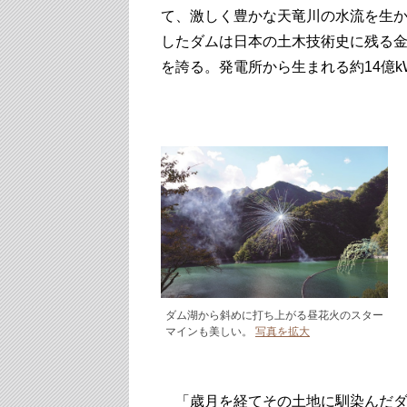
て、激しく豊かな天竜川の水流を生
したダムは日本の土木技術史に残る
を誇る。発電所から生まれる約14億
ダム湖から斜めに打ち上がる昼花火のスター
マインも美しい。
写真を拡大
「歳月を経てその土地に馴染んだダ