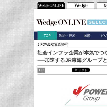
政治・経済
国際
ビ
TOP
J-POWER(電源開発)
社会インフラ企業が本気でつ
──加速するJR東海グループ
PR