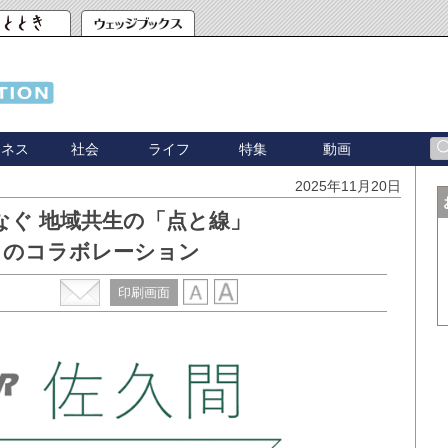
ジネス
社会
ライフ
特集
動画
2025年11月20日
なぐ 地域共生の「点と線」
とのコラボレーション
印刷画面