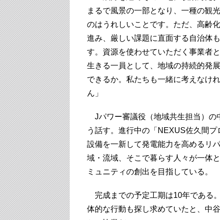
まるで風景の一部となり、一種の観
のはうれしいことです。ただ、高齢
進み、厳しい課題に直面する自治体
す。資源を使わせていただく事業者
生きる一員として、地域の持続的発
できるか。私たちも一緒に考えなけ
ん」
Jパワー審議役（地域共生担当）の
う話す。進行中の「NEXUS佐久間
設備を一新して発電能力を高めるリ
域・流域、そこで暮らす人々が一体
ミュニティの創出を目指している。
完成までの予定工期は10年である
体的な行動も探し求めていたと、中谷