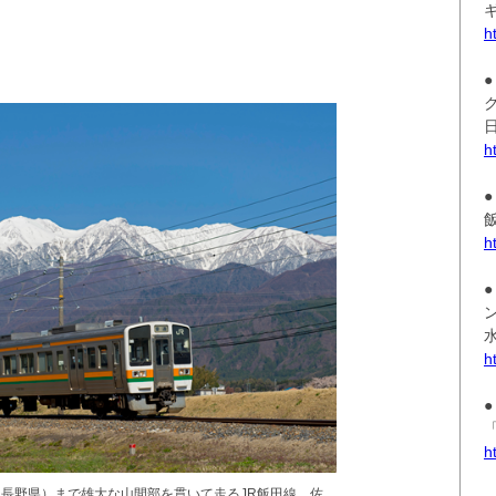
h
h
h
h
h
長野県）まで雄大な山間部を貫いて走るJR飯田線。佐