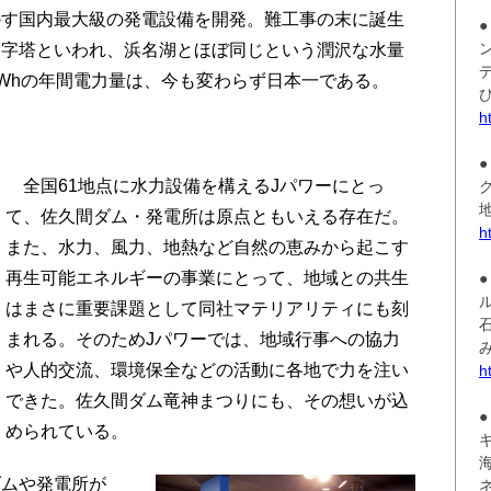
かす国内最大級の発電設備を開発。難工事の末に誕生
金字塔といわれ、浜名湖とほぼ同じという潤沢な水量
kWhの年間電力量は、今も変わらず日本一である。
h
全国61地点に水力設備を構えるJパワーにとっ
て、佐久間ダム・発電所は原点ともいえる存在だ。
h
また、水力、風力、地熱など自然の恵みから起こす
再生可能エネルギーの事業にとって、地域との共生
はまさに重要課題として同社マテリアリティにも刻
まれる。そのためJパワーでは、地域行事への協力
や人的交流、環境保全などの活動に各地で力を注い
h
できた。佐久間ダム竜神まつりにも、その想いが込
められている。
ムや発電所が