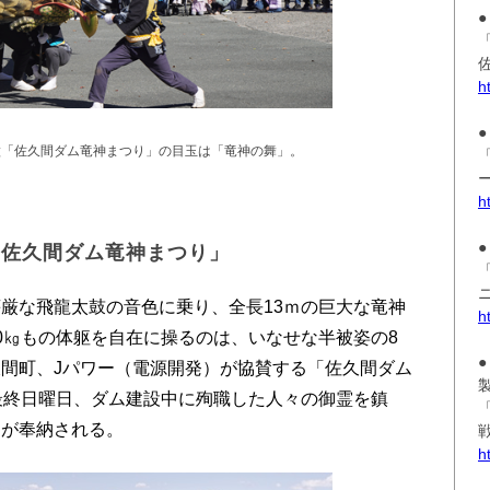
●
h
●
徴「佐久間ダム竜神まつり」の目玉は「竜神の舞」。
h
●
「佐久間ダム竜神まつり」
厳な飛龍太鼓の音色に乗り、全長13ｍの巨大な竜神
h
0㎏もの体躯を自在に操るのは、いなせな半被姿の8
●
間町、Jパワー（電源開発）が協賛する「佐久間ダム
最終日曜日、ダム建設中に殉職した人々の御霊を鎮
」が奉納される。
h