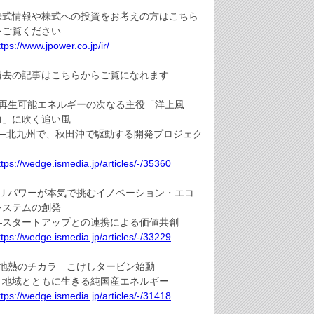
株式情報や株式への投資をお考えの方はこちら
をご覧ください
ttps://www.jpower.co.jp/ir/
過去の記事はこちらからご覧になれます
●再生可能エネルギーの次なる主役「洋上風
力」に吹く追い風
──北九州で、秋田沖で駆動する開発プロジェク
ト
ttps://wedge.ismedia.jp/articles/-/35360
●Ｊパワーが本気で挑むイノベーション・エコ
システムの創発
—スタートアップとの連携による価値共創
ttps://wedge.ismedia.jp/articles/-/33229
●地熱のチカラ こけしタービン始動
—地域とともに生きる純国産エネルギー
ttps://wedge.ismedia.jp/articles/-/31418