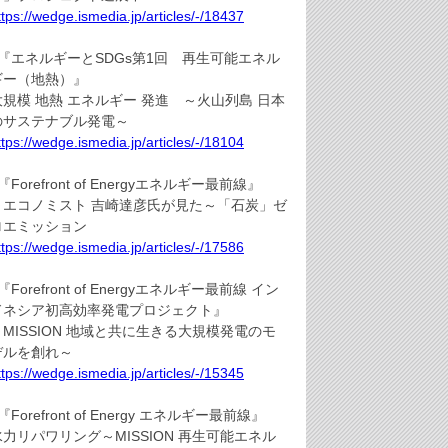
ttps://wedge.ismedia.jp/articles/-/18437
●『エネルギーとSDGs第1回 再生可能エネル
ギー（地熱）』
大規模 地熱 エネルギー 発進 ～火山列島 日本
のサステナブル発電～
ttps://wedge.ismedia.jp/articles/-/18104
『Forefront of Energyエネルギー最前線』
～エコノミスト 吉崎達彦氏が見た～「石炭」ゼ
ロエミッション
ttps://wedge.ismedia.jp/articles/-/17586
『Forefront of Energyエネルギー最前線 イン
ドネシア初高効率発電プロジェクト』
～MISSION 地域と共に生きる大規模発電のモ
デルを創れ～
ttps://wedge.ismedia.jp/articles/-/15345
『Forefront of Energy エネルギー最前線』
水力リパワリング～MISSION 再生可能エネル