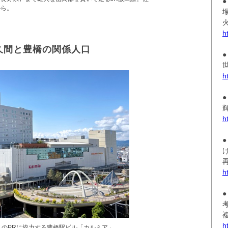
から。
h
久間と豊橋の関係人口
h
h
h
h
」のPRに協力する豊橋駅ビル「カルミア」