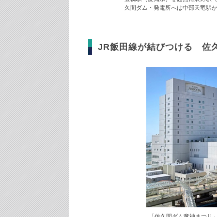
久間ダム・発電所へは中部天竜駅
JR飯田線が結びつける 佐
「佐久間ダム竜神まつり