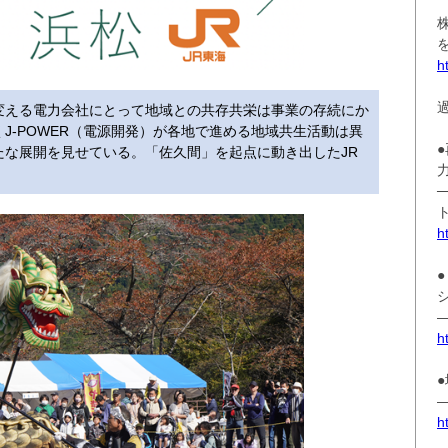
h
変える電力会社にとって地域との共存共栄は事業の存続にか
J-POWER（電源開発）が各地で進める地域共生活動は異
たな展開を見せている。「佐久間」を起点に動き出したJR
h
h
h