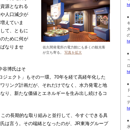
h
光資源となれる
化や人口減少が
も増えていま
として、ともに
展のために何が
h
ればなりませ
佐久間発電所の電力館にも多くの観光客
が立ち寄る。
写真を拡大
●
中谷博氏はそ
h
プロジェクト」もその一環。70年を経て高経年化した
●
パワリング計画だが、それだけでなく、水力発電と地
となり、新たな価値とエネルギーを生み出し続けるコ
h
。この長期的な取り組みと並行して、今すぐできる具
●
氏は言う。その端緒となったのが、JR東海グループ