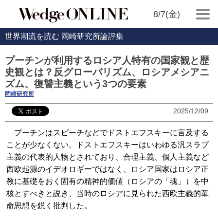
8/7(金)
世界潮流を読む 岡崎研究所論評集
プーチンが利用するロシア人特有の国家観と歴
史観とは？反グローバリズム、ロシアメシアニ
ズム、復讐主義という3つの要素
岡崎研究所
2025/12/09
プーチンはスピーチなどでドストエフスキーに言及する
ことが少なくない。ドストエフスキーはいわゆる汎スラブ
主義の代表的人物とされており、合理主義、個人主義など
西欧起源のイデオロギーではなく、ロシア国家はロシア正
教に基礎をおく固有の精神的価値（ロシアの「魂」）を中
核とすべきと説き、当時のロシアに見られた西欧主義的革
命思想を鋭く批判した。