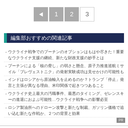
前
1
2
3
へ
編集部おすすめの関連記事
ウクライナ戦争でのプーチンのオプションはもはや尽きた！重要
なウクライナ支援の継続、新たな財政支援の妙手とは
プーチンによる「核の脅し」の弱さと懸念、原子力推進巡航ミサ
イル「ブレヴェストニク」の発射実験成功は見せかけの可能性も
インドはロシアから原油輸入を止めるのか？トランプ「停止」発
言と主張が異なる理由、米印関係で起きつつあること
ウクライナ史上最大の汚職事件、最悪のタイミング、ゼレンスキ
ーの進退におよぶ可能性…ウクライナ戦争への影響必至
ロシア製油所へのドローン攻撃と新たな制裁、ガソリン価格で追
い込む新たな作戦か、２つの背景と効果
PR