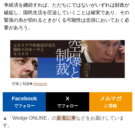
争経済を継続すれば、ただちにではないがいずれは財政が
破綻し、国民生活を圧迫していくことは確実であり、その
緊張の糸が切れるときがくる可能性は念頭においておく必
要があろう。
空爆と制裁▶
Amazon
Facebook
X
メルマガ
でフォロー
でフォロー
に登録
▲「Wedge ONLINE」の
新着記事
などをお届けしていま
す。