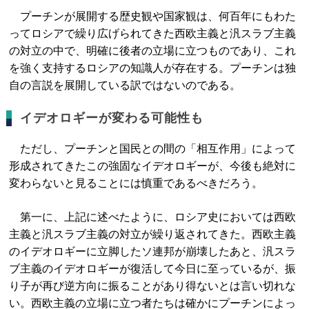
プーチンが展開する歴史観や国家観は、何百年にもわた
ってロシアで繰り広げられてきた西欧主義と汎スラブ主義
の対立の中で、明確に後者の立場に立つものであり、これ
を強く支持するロシアの知識人が存在する。プーチンは独
自の言説を展開している訳ではないのである。
イデオロギーが変わる可能性も
ただし、プーチンと国民との間の「相互作用」によって
形成されてきたこの強固なイデオロギーが、今後も絶対に
変わらないと見ることには慎重であるべきだろう。
第一に、上記に述べたように、ロシア史においては西欧
主義と汎スラブ主義の対立が繰り返されてきた。西欧主義
のイデオロギーに立脚したソ連邦が崩壊したあと、汎スラ
ブ主義のイデオロギーが復活して今日に至っているが、振
り子が再び逆方向に振ることがあり得ないとは言い切れな
い。西欧主義の立場に立つ者たちは確かにプーチンによっ