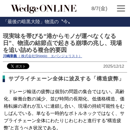
8/7(金)
「最後の暗黒大陸」物流の〝今〟
現実味を帯びる“港からモノが運べなくなる
日”、物流の結節点で起きる崩壊の兆し、現場
を追い詰める複合的要因
川嶋章義
（ 株式会社Shippio エバンジェリスト）
2025/12/12
サプライチェーン全体に波及する「構造疲弊」
ドレージ輸送の疲弊は個別の問題の集合ではない。高齢
化、稼働台数の減少、並び時間の長期化、低価格構造、価
格転嫁の遅れが互いに連鎖し合い、現場の持続可能性をむ
しばんでいる。単なる一時的なボトルネックではなく、サ
プライチェーン全体にわたりじわじわと進行する“構造疲
弊”と言うべき状況である。