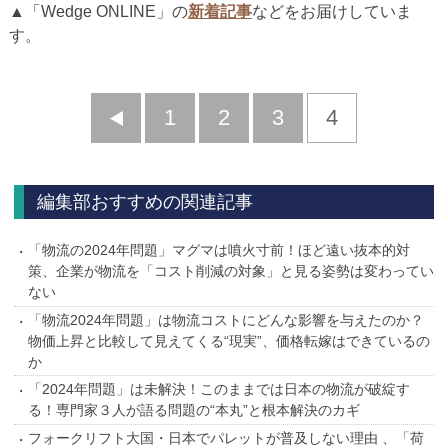
▲「Wedge ONLINE」の
新着記事
などをお届けしていま
す。
前
1
2
3
4
へ
編集部おすすめの関連記事
「物流の2024年問題」マグマは噴火寸前！ほど遠い抜本的対
策、企業が物流を「コスト削減の対象」と見る姿勢は変わってい
ない
「物流2024年問題」は物流コストにどんな影響を与えたのか？
物価上昇と比較して見えてくる“現実”、価格転嫁はできているの
か
「2024年問題」は未解決！このままでは日本の物流が破綻す
る！専門家３人が語る問題の“本丸”と根本解決のカギ
フォークリフト大国・日本でパレットが普及しない理由 、「荷