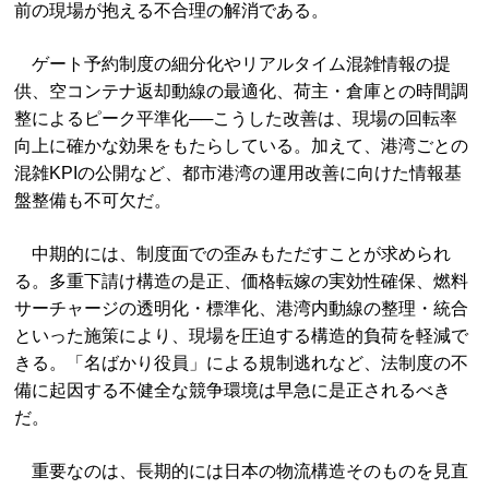
前の現場が抱える不合理の解消である。
ゲート予約制度の細分化やリアルタイム混雑情報の提
供、空コンテナ返却動線の最適化、荷主・倉庫との時間調
整によるピーク平準化──こうした改善は、現場の回転率
向上に確かな効果をもたらしている。加えて、港湾ごとの
混雑KPIの公開など、都市港湾の運用改善に向けた情報基
盤整備も不可欠だ。
中期的には、制度面での歪みもただすことが求められ
る。多重下請け構造の是正、価格転嫁の実効性確保、燃料
サーチャージの透明化・標準化、港湾内動線の整理・統合
といった施策により、現場を圧迫する構造的負荷を軽減で
きる。「名ばかり役員」による規制逃れなど、法制度の不
備に起因する不健全な競争環境は早急に是正されるべき
だ。
重要なのは、長期的には日本の物流構造そのものを見直