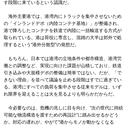
す段階に来ているという認識だ。
海外主要港では、港湾内にトラックを集中させないため
の「インランドデポ（内陸コンテナ基地）」が整備され、
港で降ろしたコンテナを鉄道で内陸に一括輸送する方式が
取られている。港は荷役に専念し、混雑の大半は郊外で処
理するという“港外分散型”の発想だ。
もちろん、日本では港湾の立地条件や都市構造、港湾労
働との調整など、実現に向けた課題が山積しており、鉄道
引き込みや大規模デポの整備は簡単ではない。だが、「で
きない理由」を並べて議論を止める段階はすでに過ぎてい
る。港湾にすべての負荷を集中させる従来モデルは、いず
れ限界を迎えることは火を見るよりも明らかだからだ。
今必要なのは、危機の兆しに目を向け、“次の世代に持続
可能な物流構造を渡すための再設計”に踏み出せるかどう
か。対応の遅れが、やがて“港からモノが動かなくなる