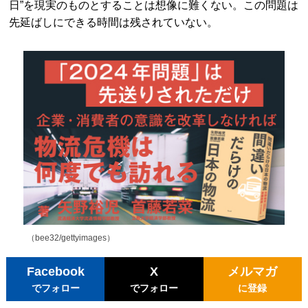
日”を現実のものとすることは想像に難くない。この問題は
先延ばしにできる時間は残されていない。
（bee32
/gettyimages）
Facebook
X
メルマガ
でフォロー
でフォロー
に登録