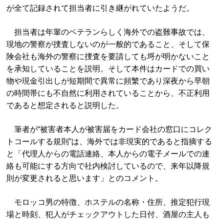
が全て記録されて担当者に引き継がれていたようだ。
担当者は年輩のベテランらしく海外での盗難事故では、
現地の警察が捜査しないのが一般的であること、そして保
険会社も海外の警察に捜査を要請しても埒が明かないこと
を承知していることを説明。そして本件はカードでの買い
物や現金引出しが短期間で異常に頻繁であり深夜から早朝
の時間帯にも不自然に利用されていることから、不正利用
であると想定されると説明した。
筆者が“被害者本人が被害届をカード会社の窓口にコレク
トコールする規則”は、海外では非現実的であると指摘する
と「代理人からの電話連絡、本人からの電子メールでの連
絡も可能にする方向で社内検討しているので、来年以降規
則が変更されると思います」とのコメント。
モロッコ男の特徴、ホステルの名称・住所、推定犯行現
場と時刻、犯人がチェックアウトした日付、酒屋の主人も