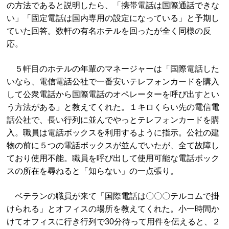
の方法であると説明したら、「携帯電話は国際通話できな
い」「固定電話は国内専用の設定になっている」と予期し
ていた回答。数軒の有名ホテルを回ったが全く同様の反
応。
５軒目のホテルの年輩のマネージャーは「国際電話した
いなら、電信電話公社で一番安いテレフォンカードを購入
して公衆電話から国際電話のオペレーターを呼び出すとい
う方法がある」と教えてくれた。１キロくらい先の電信電
話公社で、長い行列に並んでやっとテレフォンカードを購
入。職員は電話ボックスを利用するように指示。公社の建
物の前に５つの電話ボックスが並んでいたが、全て故障し
ており使用不能。職員を呼び出して使用可能な電話ボック
スの所在を尋ねると「知らない」の一点張り。
ベテランの職員が来て「国際電話は〇〇〇テルコムで掛
けられる」とオフィスの場所を教えてくれた。小一時間か
けてオフィスに行き行列で30分待って用件を伝えると、２