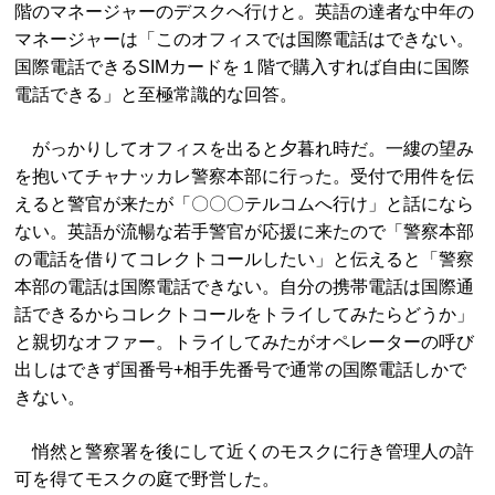
階のマネージャーのデスクへ行けと。英語の達者な中年の
マネージャーは「このオフィスでは国際電話はできない。
国際電話できるSIMカードを１階で購入すれば自由に国際
電話できる」と至極常識的な回答。
がっかりしてオフィスを出ると夕暮れ時だ。一縷の望み
を抱いてチャナッカレ警察本部に行った。受付で用件を伝
えると警官が来たが「〇〇〇テルコムへ行け」と話になら
ない。英語が流暢な若手警官が応援に来たので「警察本部
の電話を借りてコレクトコールしたい」と伝えると「警察
本部の電話は国際電話できない。自分の携帯電話は国際通
話できるからコレクトコールをトライしてみたらどうか」
と親切なオファー。トライしてみたがオペレーターの呼び
出しはできず国番号+相手先番号で通常の国際電話しかで
きない。
悄然と警察署を後にして近くのモスクに行き管理人の許
可を得てモスクの庭で野営した。