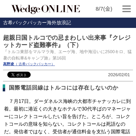
8/7(金)
古希バックパッカー海外放浪記
超親日国トルコでの忌まわしい出来事『クレジ
ットカード盗難事件』（下）
『トルコ東部をマルマラ海、エーゲ海、地中海沿いに2500キロ、猛
暑の自転車&キャンプ旅』第16回
高野凌
（ 古希バックパッカー）
2026/02/01
国際電話回線はトルコには存在しないのか
７月17日。ダーダネルス海峡の大都市チャナッカレに到
着。最初に港近くの大きなホテルで30代半ばのマネージャ
ーにコレクトコールしたい旨を告げた。ところが、コレク
トコールの意味を知らない。コレクトコールは死語なの
だ。発信者ではなく、受信者が通信料金を支払う国際電話