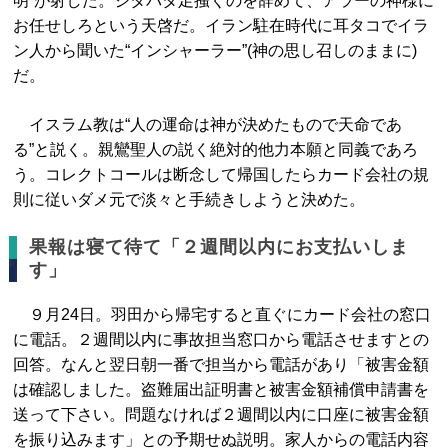
明”が射した。ジタバタ足掻くのを辞めて、アラーの神様に
お任せしろという天啓だ。イラン駐在時代に耳タコでイラ
ン人から聞いた“インシャーラー”(神の思し召しのままに)
だ。
イスラム教は“人の運命は神が決めたもので天命であ
る”と説く。親鸞聖人の説く絶対的他力本願と同義であろ
う。コレクトコールは断念して帰国したらカード会社の規
則に従いダメ元で淡々と手続きしようと決めた。
果報は寝て待て「２週間以内にお支払いしま
す」
９月24日。羽田から帰宅すると直ぐにカード会社の窓口
に電話。２週間以内に事故担当窓口から電話させますとの
回答。なんと翌日朝一番で担当から電話があり「被害金額
は確認しました。盗難届出証明書と被害金額補償申請書を
送って下さい。問題なければ２週間以内に口座に被害金額
を振り込みます」との予期せぬ説明。家人からの電話内容