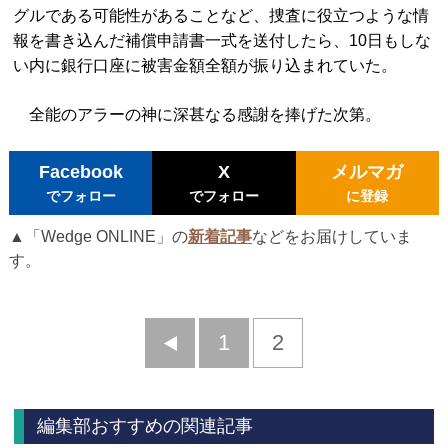
グルである可能性があることなど、捜査に役立つような情
報を書き込んだ補償申請書一式を送付したら、10日もしな
い内に銀行口座に被害金額全額が振り込まれていた。
全能のアラーの神に深甚なる感謝を捧げた次第。
Facebook
X
メルマガ
でフォロー
でフォロー
に登録
▲「Wedge ONLINE」の
新着記事
などをお届けしていま
す。
前
1
2
へ
編集部おすすめの関連記事