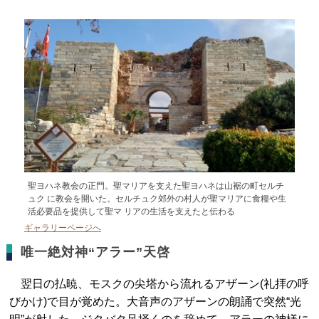
聖ヨハネ教会の正門。聖マリアを支えた聖ヨハネは山裾の町セルチ
ュク に教会を開いた。セルチュク郊外の村人が聖マリアに食糧や生
活必要品を提供して聖マ リアの生活を支えたと伝わる
ギャラリーページへ
唯一絶対神“アラー”天啓
翌日の払暁、モスクの尖塔から流れるアザーン(礼拝の呼
びかけ)で目が覚めた。大音声のアザーンの朗誦で突然“光