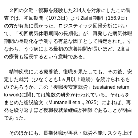
２回の欠勤・復職を経験した214人を対象にしたこの調
査では、初回期間（107.3日）より2回目期間（156.9日）
の方が有意に長かった。ロジスティック回帰分析におい
て、「初回病気休暇期間の長期化」が、再発した病気休暇
期間の長期化を予測する有意な因子として特定された。す
なわち、うつ病による最初の療養期間が長いほど、2度目
の療養も延長するという意味である。
精神疾患による療養後、復職を果たしても、その後、安
定した就労（少なくとも1ヵ月以上継続）を続けられるも
のであろうか。この「復職後安定就労」(sustained return
to work)に関しては複数の研究が行われている。それらを
まとめた総説論文（Muntanelli et al., 2025）によれば、再
発を繰り返すほど復職後就業継続が困難であることが明白
であった。
そのほかにも、長期休職が再発・就労不能リスクを上げ