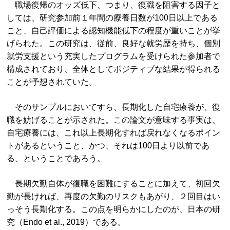
職場復帰のオッズ低下、つまり、復職を阻害する因子と
しては、研究参加前１年間の療養日数が100日以上である
こと、自己評価による認知機能低下の程度が重いことが挙
げられた。この研究は、従前、良好な就労歴を持ち、個別
就労支援という充実したプログラムを受けられた参加者で
構成されており、全体としてポジティブな結果が得られる
ことが予想されていた。
そのサンプルにおいてすら、長期化した自宅療養が、復
職を妨げることが示された。この論文が意味する事実は、
自宅療養には、これ以上長期化すれば戻れなくなるポイン
トがあるということ、かつ、それは100日より以前であ
る、ということであろう。
長期欠勤自体が復職を困難にすることに加えて、初回欠
勤が長ければ、再度の欠勤のリスクもあがり、２回目はい
っそう長期化する。この点を明らかにしたのが、日本の研
究（Endo et al., 2019）である。