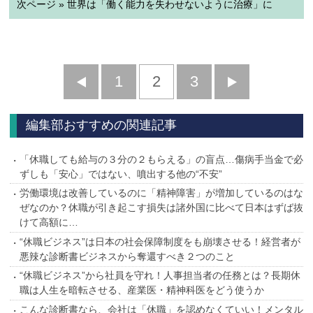
次ページ » 世界は「働く能力を失わせないように治療」に
前
1
2
3
次
へ
へ
編集部おすすめの関連記事
「休職しても給与の３分の２もらえる」の盲点…傷病手当金で必
ずしも「安心」ではない、噴出する他の“不安”
労働環境は改善しているのに「精神障害」が増加しているのはな
ぜなのか？休職が引き起こす損失は諸外国に比べて日本はずば抜
けて高額に…
“休職ビジネス”は日本の社会保障制度をも崩壊させる！経営者が
悪辣な診断書ビジネスから奪還すべき２つのこと
“休職ビジネス”から社員を守れ！人事担当者の任務とは？長期休
職は人生を暗転させる、産業医・精神科医をどう使うか
こんな診断書なら、会社は「休職」を認めなくていい！メンタル