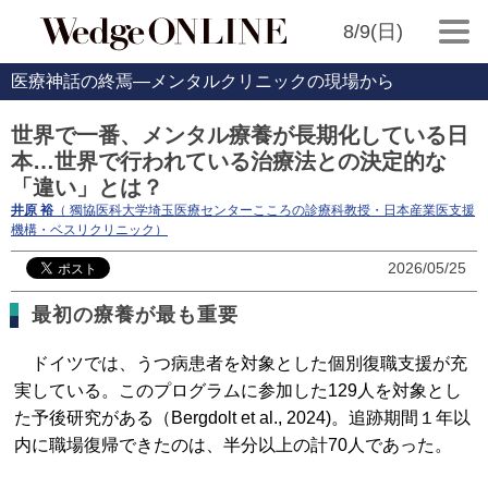
8/9(日)
医療神話の終焉―メンタルクリニックの現場から
世界で一番、メンタル療養が長期化している日
本…世界で行われている治療法との決定的な
「違い」とは？
井原 裕
（ 獨協医科大学埼玉医療センターこころの診療科教授・日本産業医支援
機構・ベスリクリニック）
2026/05/25
最初の療養が最も重要
ドイツでは、うつ病患者を対象とした個別復職支援が充
実している。このプログラムに参加した129人を対象とし
た予後研究がある（Bergdolt et al., 2024)。追跡期間１年以
内に職場復帰できたのは、半分以上の計70人であった。