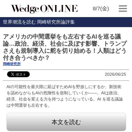
8/7(金)
世界潮流を読む 岡崎研究所論評集
アメリカの中間選挙をも左右するAIを巡る議
論…政治、経済、社会に及ぼす影響、トランプ
さえも規制導入に舵を切り始める！人類はどう
付き合うべきか？
岡崎研究所
2026/06/25
AIの可能性を最大限に延ばすためAIを野放しにするか、新技術
を認めながらもAIの危険性を規制していくか――。AIは政治、
経済、社会を変える力を持つようになっている。AI を巡る議論
は中間選挙も左右する。
本文を読む