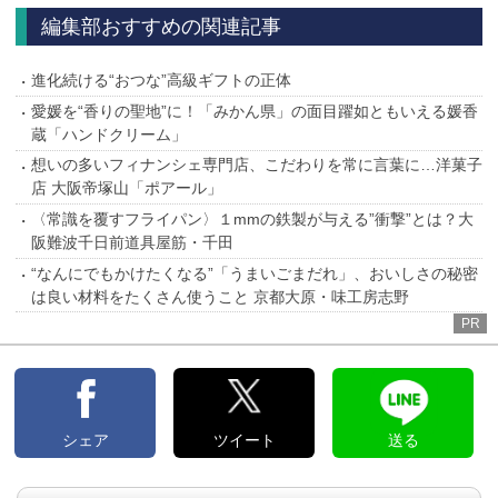
編集部おすすめの関連記事
進化続ける“おつな”高級ギフトの正体
愛媛を“香りの聖地”に！「みかん県」の面目躍如ともいえる媛香
蔵「ハンドクリーム」
想いの多いフィナンシェ専⾨店、こだわりを常に言葉に…洋菓子
店 大阪帝塚山「ポアール」
〈常識を覆すフライパン〉１mmの鉄製が与える”衝撃”とは？大
阪難波千日前道具屋筋・千田
“なんにでもかけたくなる”「うまいごまだれ」、おいしさの秘密
は良い材料をたくさん使うこと 京都大原・味工房志野
PR
シェア
ツイート
送る