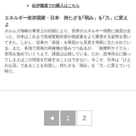
紀伊國屋での購入はこちら
エネルギー依存国家・日本 持たざる｢弱み」を｢力」に変え
よ
ホルムズ海峡の事実上の封鎖により、世界のエネルギー情勢に激震が走
った。日本はこれまで気候変動対策や脱炭素をより重視する姿勢を貫い
てきた。しかし、従来の「前提」を根底から見直す局面に立たされてい
る。また、各地で原発の再稼働が進みつつあるが、「核燃料サイクル」
実現を進めていくうえで、課題は山積している。だが、思考停止に陥っ
てしまえばこの現状を打破することはできない。今こそ、日本は「ひよ
わな花」であることを自覚し、持たざる「弱み」を「力」に変えていく
時だ。
前
1
2
へ