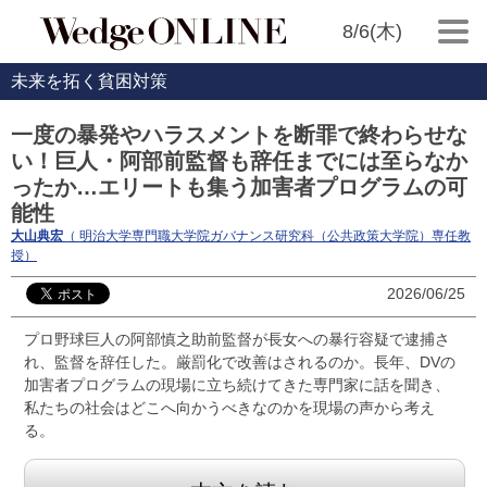
8/6(木)
未来を拓く貧困対策
一度の暴発やハラスメントを断罪で終わらせな
い！巨人・阿部前監督も辞任までには至らなか
ったか…エリートも集う加害者プログラムの可
能性
大山典宏
（ 明治大学専門職大学院ガバナンス研究科（公共政策大学院）専任教
授）
2026/06/25
プロ野球巨人の阿部慎之助前監督が長女への暴行容疑で逮捕さ
れ、監督を辞任した。厳罰化で改善はされるのか。長年、DVの
加害者プログラムの現場に立ち続けてきた専門家に話を聞き、
私たちの社会はどこへ向かうべきなのかを現場の声から考え
る。