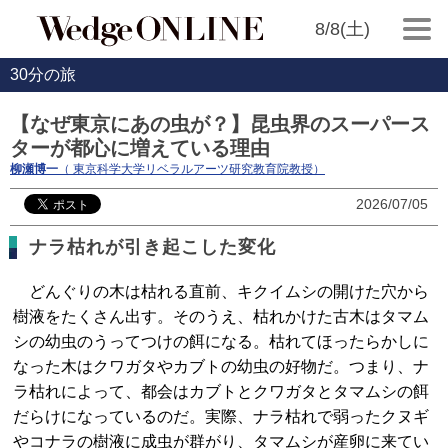
8/8(土)
30分の旅
【なぜ東京にあの虫が？】昆虫界のスーパース
ターが都心に増えている理由
柳瀬博一
（ 東京科学大学リベラルアーツ研究教育院教授）
2026/07/05
ナラ枯れが引き起こした変化
どんぐりの木は枯れる直前、キクイムシの開けた穴から
樹液をたくさん出す。そのうえ、枯れかけた古木はタマム
シの幼虫のうってつけの餌になる。枯れてほったらかしに
なった木はクワガタやカブトの幼虫の好物だ。つまり、ナ
ラ枯れによって、都会はカブトとクワガタとタマムシの餌
だらけになっているのだ。実際、ナラ枯れで弱ったクヌギ
やコナラの樹液に成虫が群がり、タマムシが産卵に来てい