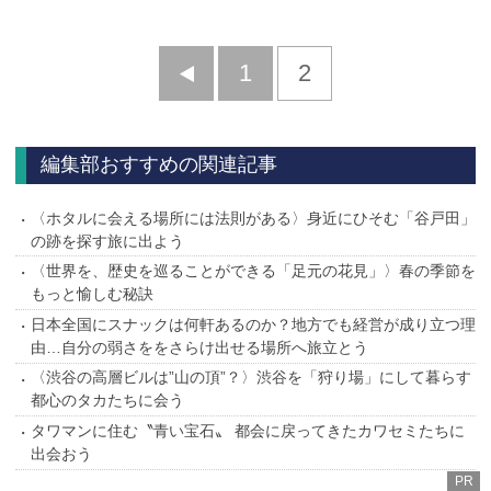
前
1
2
へ
編集部おすすめの関連記事
〈ホタルに会える場所には法則がある〉身近にひそむ「谷戸田」
の跡を探す旅に出よう
〈世界を、歴史を巡ることができる「足元の花見」〉春の季節を
もっと愉しむ秘訣
日本全国にスナックは何軒あるのか？地方でも経営が成り立つ理
由…自分の弱さををさらけ出せる場所へ旅立とう
〈渋谷の高層ビルは”山の頂”？〉渋谷を「狩り場」にして暮らす
都心のタカたちに会う
タワマンに住む〝青い宝石〟 都会に戻ってきたカワセミたちに
出会おう
PR