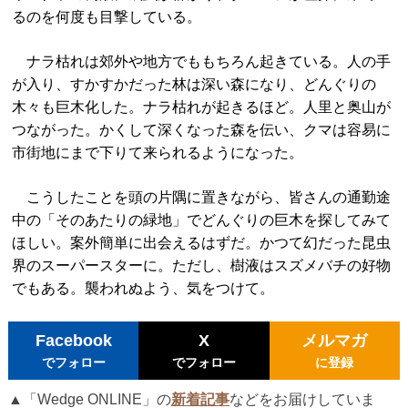
るのを何度も目撃している。
ナラ枯れは郊外や地方でももちろん起きている。人の手
が入り、すかすかだった林は深い森になり、どんぐりの
木々も巨木化した。ナラ枯れが起きるほど。人里と奥山が
つながった。かくして深くなった森を伝い、クマは容易に
市街地にまで下りて来られるようになった。
こうしたことを頭の片隅に置きながら、皆さんの通勤途
中の「そのあたりの緑地」でどんぐりの巨木を探してみて
ほしい。案外簡単に出会えるはずだ。かつて幻だった昆虫
界のスーパースターに。ただし、樹液はスズメバチの好物
でもある。襲われぬよう、気をつけて。
Facebook
X
メルマガ
でフォロー
でフォロー
に登録
▲「Wedge ONLINE」の
新着記事
などをお届けしていま