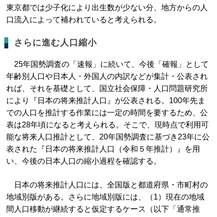
東京都では少子化により出生数が少ない分、地方からの人
口流入によって補われていると考えられる。
さらに進む人口縮小
25年国勢調査の「速報」に続いて、今後「確報」として
年齢別人口や日本人・外国人の内訳などが集計・公表され
れば、それを基礎として、国立社会保障・人口問題研究所
により『日本の将来推計人口』が公表される。100年先ま
での人口を推計する作業には一定の時間を要するため、公
表は28年頃になると考えられる。そこで、現時点で利用可
能な将来人口推計として、20年国勢調査に基づき23年に公
表された『日本の将来推計人口（令和５年推計）』を用
い、今後の日本人口の縮小過程を確認する。
日本の将来推計人口には、全国版と都道府県・市町村の
地域別版がある。さらに地域別版には、（1）現在の地域
間人口移動が継続すると仮定するケース（以下「通常推