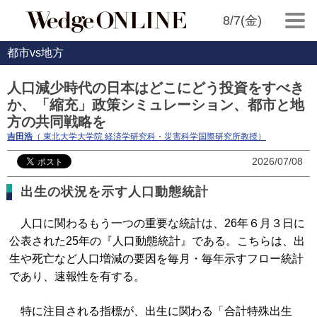
8/7(金)
都市vs地方
人口減少時代の日本はどこにどう投資をすべき
か、「縮充」政策シミュレーション、都市と地
方の共同戦略を
吉田浩
（ 東北大学大学院 経済学研究科・災害科学国際研究所教授）
2026/07/08
出生の状況を示す人口動態統計
人口に関わるもう一つの重要な統計は、26年６月３日に
公表された25年の『人口動態統計』である。こちらは、出
生や死亡など人口増減の要因を毎月・毎年示すフロー統計
であり、速報性を有する。
特に注目される指標が、出生に関わる「合計特殊出生