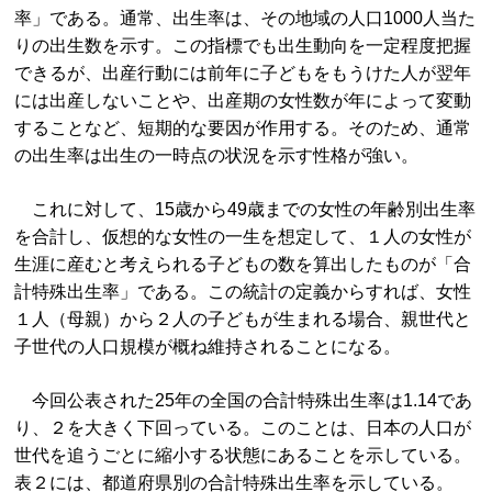
率」である。通常、出生率は、その地域の人口1000人当た
りの出生数を示す。この指標でも出生動向を一定程度把握
できるが、出産行動には前年に子どもをもうけた人が翌年
には出産しないことや、出産期の女性数が年によって変動
することなど、短期的な要因が作用する。そのため、通常
の出生率は出生の一時点の状況を示す性格が強い。
これに対して、15歳から49歳までの女性の年齢別出生率
を合計し、仮想的な女性の一生を想定して、１人の女性が
生涯に産むと考えられる子どもの数を算出したものが「合
計特殊出生率」である。この統計の定義からすれば、女性
１人（母親）から２人の子どもが生まれる場合、親世代と
子世代の人口規模が概ね維持されることになる。
今回公表された25年の全国の合計特殊出生率は1.14であ
り、２を大きく下回っている。このことは、日本の人口が
世代を追うごとに縮小する状態にあることを示している。
表２には、都道府県別の合計特殊出生率を示している。