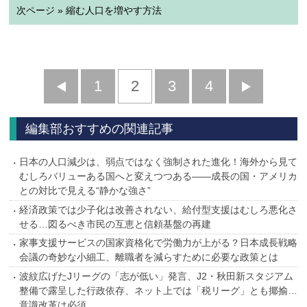
次ページ » 縮む人口を増やす方法
前
1
2
3
4
次
へ
へ
編集部おすすめの関連記事
日本の人口減少は、弱点ではなく強制された進化！海外から見て
むしろバリューある国へと変えつつある――成長の国・アメリカ
との対比で見える“静かな強さ”
経済政策では少子化は改善されない、給付型支援はむしろ悪化さ
せる…図るべき市民の互恵と信頼基盤の再建
家事支援サービスの国家資格化で労働力が上がる？日本成長戦略
会議の奇妙な小細工、離職者を減らすために必要な政策とは
波紋広げたJリーグの「志が低い」発言、J2・秋田新スタジアム
整備で露呈した行政依存、ネット上では「税リーグ」とも揶揄…
意識改革は必須