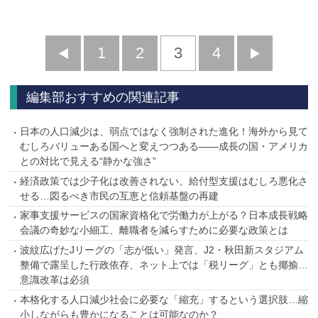
前
1
2
3
4
次
へ
へ
編集部おすすめの関連記事
日本の人口減少は、弱点ではなく強制された進化！海外から見て
むしろバリューある国へと変えつつある――成長の国・アメリカ
との対比で見える“静かな強さ”
経済政策では少子化は改善されない、給付型支援はむしろ悪化さ
せる…図るべき市民の互恵と信頼基盤の再建
家事支援サービスの国家資格化で労働力が上がる？日本成長戦略
会議の奇妙な小細工、離職者を減らすために必要な政策とは
波紋広げたJリーグの「志が低い」発言、J2・秋田新スタジアム
整備で露呈した行政依存、ネット上では「税リーグ」とも揶揄…
意識改革は必須
本格化する人口減少社会に必要な「縮充」するという選択肢…縮
小しながらも豊かになることは可能なのか？