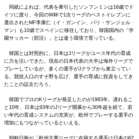
同紙によれば、代表を牽引したソンフンミンは16歳でド
イツに渡り、今回のW杯で1次リーグのベストイレブンに
選出されたMF李康仁（イ・ガンイン、パリ・サンジェル
マン）も10歳でスペインに移住しており、韓国国内の「学
園サッカー（部活）」とは違う環境で育っている。
韓国とは対照的に、日本はJリーグがユース年代の育成
に力を注いできた。現在の日本代表の大半は海外リーグで
プレーしているが、多くの選手がJクラブから巣立ってい
る。競技人口のすそ野を広げ、選手の育成に投資をしてき
たことの証左だろう。
韓国でプロのKリーグが発足したのが1983年。遅れるこ
と10年、日本は93年のJリーグ開幕から30年超を経て、若
い年代の育成システムの充実が、欧州でプレーする選手の
増加にもつながっているといえる。
朝鮮日報が「欧州主要リーグに在籍する選手は日本の62