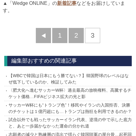
▲「Wedge ONLINE」の
新着記事
などをお届けしていま
す。
前
1
2
3
へ
編集部おすすめの関連記事
【WBCで韓国は日本にもう勝てない？】韓国野球のレベルはな
ぜ低下しているのか、検証してみた
〈肥大化へ進むサッカーW杯〉過去最高の放映権料、高騰するチ
ケット価格…FIFAビジネス拡大の光と影
サッカーW杯にも“トランプ色”！移民やイランの入国拒否、決勝
のチケットは１億円超にも…トランプは熱狂を利用できるのか？
試合以外でも戦ったサッカーイラン代表、逆境の中で示した底力
と、あと一歩届かなかった運命の分かれ道
志願者の減少と熟練層の流出で揺らぐ韓国陸軍の屋台骨…起死回