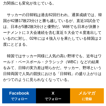
力関係にも変化が生じている。
サッカーの日韓戦は過去82回行われ、通算成績では、韓
国が42勝17敗23分けと勝ち越しているが、直近10試合で
は、日本が5勝2敗3分けと優勢だ。W杯でも日本が決勝ト
ーナメントに３大会連続を含む直近５大会で４度進出して
いるのに対し、02年には４強入りを果たしている韓国は２
度にとどまる。
韓国ではサッカー同様に人気の高い野球でも、近年はワ
ールド・ベースボール・クラシック（WBC）などの結果
をみて、日韓の実力差は明らかだ。サッカー、野球という
日韓両国で人気の競技における「日韓戦」の盛り上がりは
かつてのように見られなくなっている。
Facebook
X
メルマガ
でフォロー
でフォロー
に登録