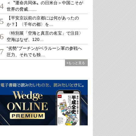
＜〝運命共同体〟の日米台＞中国こそが
4
世界の脅威....…
【平安京以前の京都には何があったの
5
か？】〈千年の都〉を…
〈特別展「空海と真言の名宝」で注目〉
6
空海はなぜ、120…
“劣勢”プーチンがベラルーシ軍の参戦へ
7
圧力、それでも独…
»もっと見る