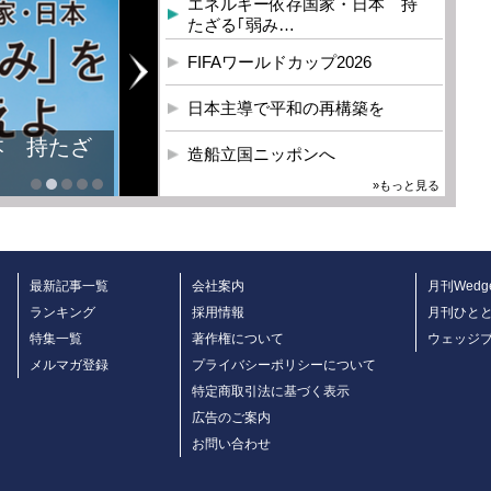
エネルギー依存国家・日本 持
たざる｢弱み…
FIFAワールドカップ2026
日本主導で平和の再構築を
本 持たざ
造船立国ニッポンへ
»もっと見る
最新記事一覧
会社案内
月刊Wedg
ランキング
採用情報
月刊ひと
特集一覧
著作権について
ウェッジ
メルマガ登録
プライバシーポリシーについて
特定商取引法に基づく表示
広告のご案内
お問い合わせ