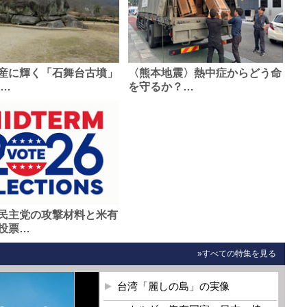
産に輝く「石舞台古墳」
〈熊本地震〉熱中症からどう命
0…
を守るか？…
民主党の攻撃材料と米有
投票…
»すべての特集を見る
台湾「麗しの島」の実像