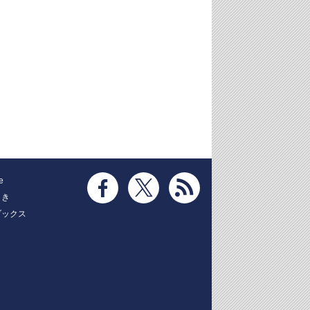
e
とき
ブックス