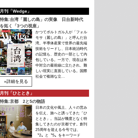
月刊「Wedge」
特集:台湾「麗しの島」の実像 日台新時代
を拓く「3つの視座」
かつてポルトガル人が「フォル
モサ（麗しの島）」と呼んだ台
湾。半導体産業で世界の最先端
技術をリードし、日本統治時代
の記憶も、歴史の一部として内
包している。一方で、現在は米
中対立の最前線に立たされ、難
しい現実に直面している。国際
社会で複雑な立…
»詳細を見る
月刊「ひととき」
特集:京都 2と5の物語
日本の文化や風土、人々の営み
を伝え、旅へと誘ってきた「ひ
ととき」。当誌が幾度となく特
集してきたのが京都です。創刊
25周年を迎える今号では、
〝2〟と〝5〟をキーワード