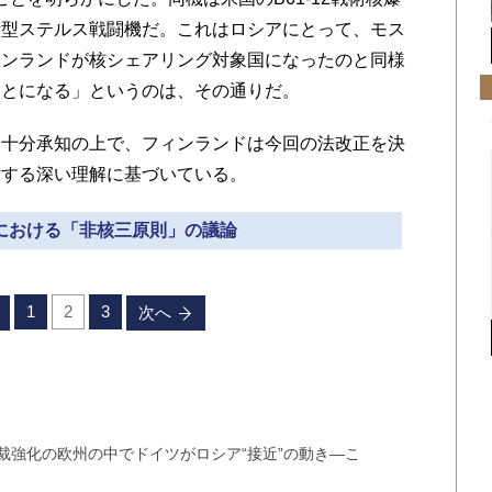
新型ステルス戦闘機だ。これはロシアにとって、モス
のフィンランドが核シェアリング対象国になったのと同様
ことになる」というのは、その通りだ。
十分承知の上で、フィンランドは今回の法改正を決
対する深い理解に基づいている。
本における「非核三原則」の議論
1
2
3
次へ
裁強化の欧州の中でドイツがロシア“接近”の動き―こ