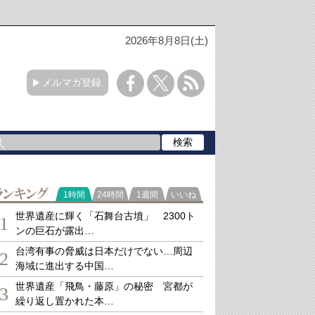
2026年8月8日(土)
メルマガ登録
ランキング
1時間
24時間
1週間
いいね
世界遺産に輝く「石舞台古墳」 2300ト
1
ンの巨石が露出…
台湾有事の脅威は日本だけでない…周辺
2
海域に進出する中国…
世界遺産「飛鳥・藤原」の秘密 宮都が
3
繰り返し置かれた本…