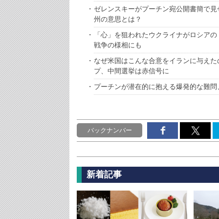
ゼレンスキーがプーチン宛公開書簡で見
州の意思とは？
「心」を狙われたウクライナがロシアの
戦争の様相にも
なぜ米国はこんな合意をイランに与えた
プ、中間選挙は赤信号に
プーチンが潜在的に抱える爆発的な難問
バックナンバー
新着記事