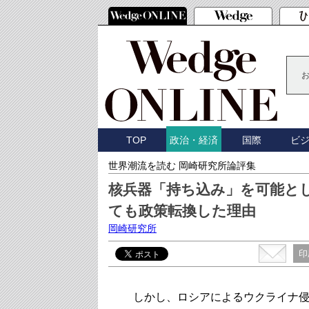
TOP
国際
ビ
政治・経済
世界潮流を読む 岡崎研究所論評集
核兵器「持ち込み」を可能と
ても政策転換した理由
岡崎研究所
印
しかし、ロシアによるウクライナ侵攻