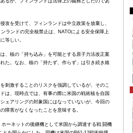
であるが、フィンランドは法律上の義務としたのであ
侵攻を受けて、フィンランドは中立政策を放棄し、
フィンランドの完全核禁止は、NATOによる安全保障上
るに等しい。
は、核の「持ち込み」を可能とする原子力法改正案
された。なお、核の「持たず、作らず」は引き続き維
を刺激することのリスクを強調しているが、そのこ
ンドは、現時点では、有事の際に米国の戦術核を自国
核シェアリングの対象国にはなっていないが、今回の
上の障害がなくなったことを意味する。
、ホーネットの後継機として米国から調達する戦 闘機
まれることを明らかにした。同機は米国のB61-12戦術核爆