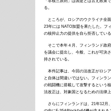
「非核三原則」は国是とは言え政策
る。
ところが、ロシアのウクライナ全面
23年には NATO加盟を果たした。
の核抑止力の提供を自ら拒否してい
そこで本年４月、フィンランド政府
を議会に提出し、今般、これが可決
持されている。
本件記事は、今回の法改正がロシア
と自体は間違いではない。フィンラ
の戦闘機に搭載して攻撃するという
法改正は、対象国となるための法律
さらにフィンランドは、21年12月
の中にF-35ABlock4×64機が含