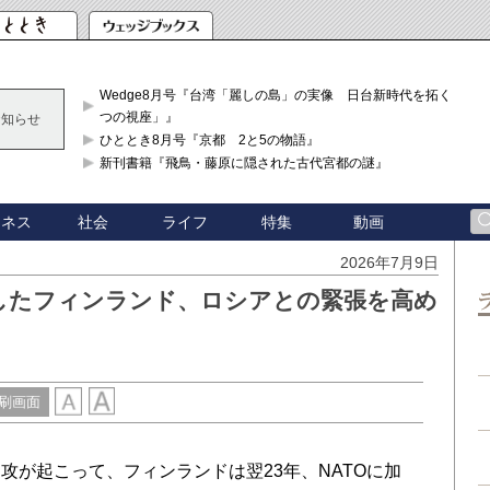
Wedge8月号『台湾「麗しの島」の実像 日台新時代を拓く「3
つの視座」』
お知らせ
ひととき8月号『京都 2と5の物語』
新刊書籍『飛鳥・藤原に隠された古代宮都の謎』
ジネス
社会
ライフ
特集
動画
2026年7月9日
したフィンランド、ロシアとの緊張を高め
刷画面
が起こって、フィンランドは翌23年、NATOに加