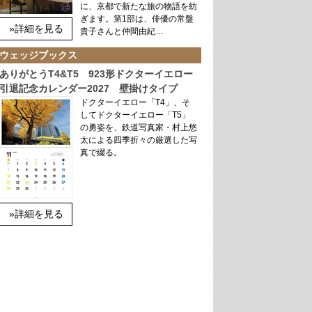
に、京都で新たな旅の物語を紡
ぎます。第1部は、俳優の常盤
»詳細を見る
貴子さんと仲間由紀…
ウェッジブックス
ありがとうT4&T5 923形ドクターイエロー
引退記念カレンダー2027 壁掛けタイプ
ドクターイエロー「T4」、そ
してドクターイエロー「T5」
の勇姿を、鉄道写真家・村上悠
太による四季折々の厳選した写
真で綴る。
»詳細を見る