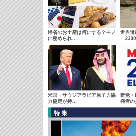
帰省のお土産は何にする？モノ
世界遺
に秘められ…
230
米国・サウジアラビア原子力協
野党・
力協定が持…
権者の
特集