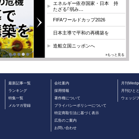
エネルギー依存国家・日本 持
たざる｢弱み…
FIFAワールドカップ2026
日本主導で平和の再構築を
造船立国ニッポンへ
を
»もっと見る
最新記事一覧
会社案内
月刊Wedg
ランキング
採用情報
月刊ひと
特集一覧
著作権について
ウェッジ
メルマガ登録
プライバシーポリシーについて
特定商取引法に基づく表示
広告のご案内
お問い合わせ