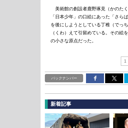
美術館の創設者鹿野琢見（かのたく
「日本少年」の口絵にあった「さら
を後にしようとしている丁稚（でっ
（くわ）えて引留めている。その絵
の小さな原点だった。
1
バックナンバー
新着記事