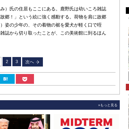
み）氏の住居もここにある。鹿野氏は幼いころ雑誌
ば故郷！」という絵に強く感動する。荷物を肩に故郷
ち）姿の少年の、その着物の裾を愛犬が軽く口で咥
を雑誌から切り取ったことが、この美術館に到るほん
2
3
次へ
»もっと見る