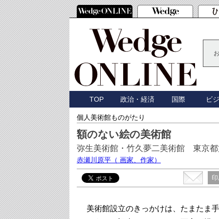
TOP
政治・経済
国際
ビ
個人美術館ものがたり
額のない絵の美術館
弥生美術館・竹久夢二美術館 東京都
赤瀬川原平
（ 画家、作家）
印
美術館設立のきっかけは、たまたま