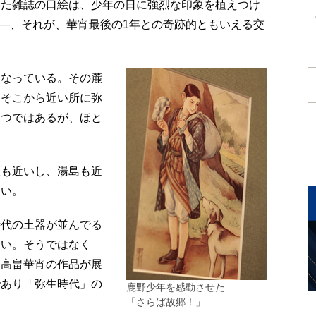
いた雑誌の口絵は、少年の日に強烈な印象を植えつけ
─―、それが、華宵最後の1年との奇跡的ともいえる交
なっている。その麓
。そこから近い所に弥
二つではあるが、ほと
も近いし、湯島も近
近い。
代の土器が並んでる
しい。そうではなく
家高畠華宵の作品が展
であり「弥生時代」の
鹿野少年を感動させた
「さらば故郷！」