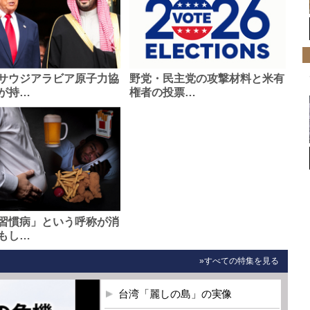
サウジアラビア原子力協
野党・民主党の攻撃材料と米有
が持…
権者の投票…
習慣病」という呼称が消
もし…
»すべての特集を見る
台湾「麗しの島」の実像