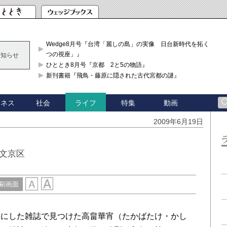
Wedge8月号『台湾「麗しの島」の実像 日台新時代を拓く「3
つの視座」』
お知らせ
ひととき8月号『京都 2と5の物語』
新刊書籍『飛鳥・藤原に隠された古代宮都の謎』
ジネス
社会
特集
動画
ライフ
2009年6月19日
文京区
刷画面
手にした雑誌で見つけた高畠華宵（たかばたけ・かし