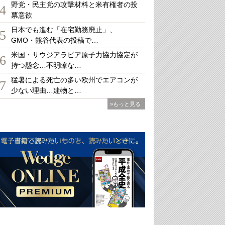
野党・民主党の攻撃材料と米有権者の投
4
票意欲
日本でも進む「在宅勤務廃止」、
5
GMO・熊谷代表の投稿で…
米国・サウジアラビア原子力協力協定が
6
持つ懸念…不明瞭な…
猛暑による死亡の多い欧州でエアコンが
7
少ない理由…建物と…
»もっと見る