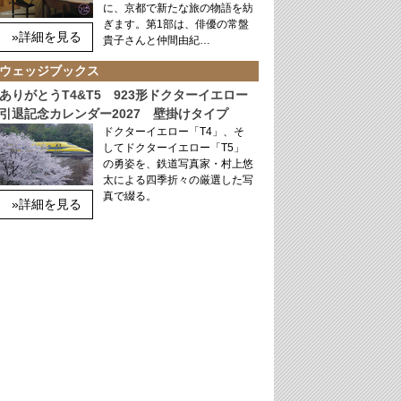
に、京都で新たな旅の物語を紡
ぎます。第1部は、俳優の常盤
»詳細を見る
貴子さんと仲間由紀…
ウェッジブックス
ありがとうT4&T5 923形ドクターイエロー
引退記念カレンダー2027 壁掛けタイプ
ドクターイエロー「T4」、そ
してドクターイエロー「T5」
の勇姿を、鉄道写真家・村上悠
太による四季折々の厳選した写
真で綴る。
»詳細を見る