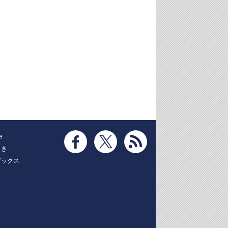
e
とき
ブックス