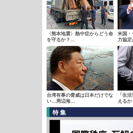
〈熊本地震〉熱中症からどう命
米国・
を守るか？…
力協定
台湾有事の脅威は日本だけでな
「生活
い…周辺海…
えるか
特集