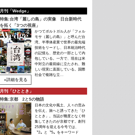
月刊「Wedge」
特集:台湾「麗しの島」の実像 日台新時代
を拓く「3つの視座」
かつてポルトガル人が「フォル
モサ（麗しの島）」と呼んだ台
湾。半導体産業で世界の最先端
技術をリードし、日本統治時代
の記憶も、歴史の一部として内
包している。一方で、現在は米
中対立の最前線に立たされ、難
しい現実に直面している。国際
社会で複雑な立…
»詳細を見る
月刊「ひととき」
特集:京都 2と5の物語
日本の文化や風土、人々の営み
を伝え、旅へと誘ってきた「ひ
ととき」。当誌が幾度となく特
集してきたのが京都です。創刊
25周年を迎える今号では、
〝2〟と〝5〟をキーワード