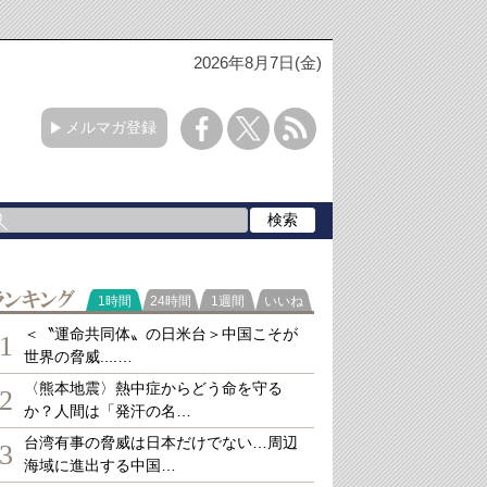
2026年8月7日(金)
メルマガ登録
ランキング
1時間
24時間
1週間
いいね
＜〝運命共同体〟の日米台＞中国こそが
1
世界の脅威....…
〈熊本地震〉熱中症からどう命を守る
2
か？人間は「発汗の名…
台湾有事の脅威は日本だけでない…周辺
3
海域に進出する中国…