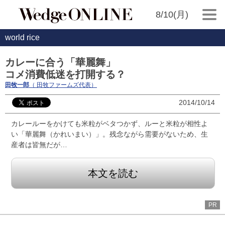
8/10(月)
world rice
カレーに合う「華麗舞」
コメ消費低迷を打開する？
田牧一郎
（ 田牧ファームズ代表）
2014/10/14
カレールーをかけても米粒がベタつかず、ルーと米粒が相性よ
い「華麗舞（かれいまい）」。残念ながら需要がないため、生
産者は皆無だが…
本文を読む
PR