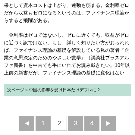
果として資本コストは上がり、連動も弱まる。金利率ゼロ
だから収益もゼロになるというのは、ファイナンス理論か
らすると飛躍がある。
金利率はゼロではないし、ゼロに近くても、収益がゼロ
に近づく訳ではない。もし、詳しく知りたい方がおられれ
ば、ファイナンス理論の基礎を解説している私の著者『企
業の意思決定のためのやさしい数学』（講談社プラスアル
ファ新書）を中古でも手にいれてお読み戴きたい。10年以
上前の新書だが、ファイナンス理論の基礎に変化はない。
次ページ » 中国の影響を受け日本だけデフレに？
前
1
2
3
4
次