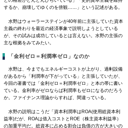
との格差がどんどんひらいている」「史的資本主義を維持
するか、崩壊してゆくのを傍観……」という記述がある。
水野はウォーラーステインが40年前に主張していた資本
主義の終わりを最近の経済事象で説明しようとしている
が、その試みは成功しているとは言えない。水野の主張の
主な根拠をみてみたい。
「金利ゼロ＝利潤率ゼロ」なのか
水野は、今までもエネルギーコストが上がり、過剰設備
があるから「利潤率が下がっている」と主張していたが、
今回の著書では「金利ゼロ＝利潤率ゼロ」と本の帯に書い
ている。金利率がゼロならば利潤率もゼロになるのだろう
か。ファイナンス理論からすれば、間違っている。
水野の説明はこうだ「資本利潤率はROA(使用総資本利
益率)だが、ROAは借入コストとROE（株主資本利益率）
の加重平均だ。総資本に占める割合は負債の方が大きいの