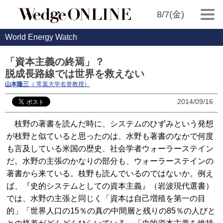
8/7(金)
World Energy Watch
「資本主義の終焉」？
脱成長路線では世界を救えない
山本隆三
（ 常葉大学名誉教授）
2014/09/16
枝野の著書を読んだ時に、システムのひずみという発想
が枝野と似ていると思ったのは、水野も著書のなかで何度
も言及している米国の歴史、社会学者ウォーラーステイン
だ。水野の主張のかなりの部分も、ウォーラーステインの
著書から来ている。枝野も読んでいるのではないか。例え
ば、『史的システムとしての資本主義』（岩波現代選書）
では、水野の主張と同じく「資本は自己増殖を第一の目
的」「世界人口の15％の真の中間層と残りの85％の人びと