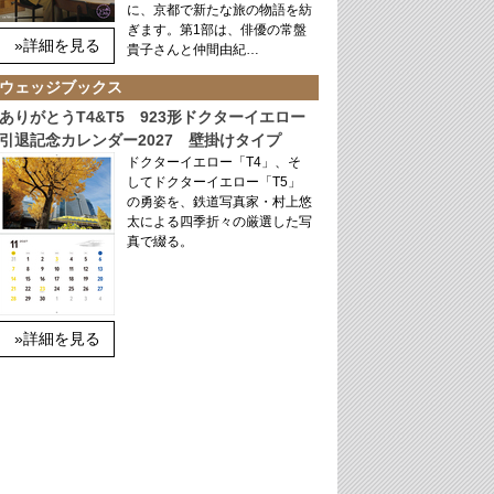
に、京都で新たな旅の物語を紡
ぎます。第1部は、俳優の常盤
»詳細を見る
貴子さんと仲間由紀…
ウェッジブックス
ありがとうT4&T5 923形ドクターイエロー
引退記念カレンダー2027 壁掛けタイプ
ドクターイエロー「T4」、そ
してドクターイエロー「T5」
の勇姿を、鉄道写真家・村上悠
太による四季折々の厳選した写
真で綴る。
»詳細を見る