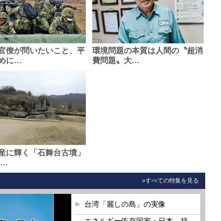
官僚が問いたいこと、平
環境問題の本質は人間の〝超消
めに…
費問題〟大…
産に輝く「石舞台古墳」
0…
»すべての特集を見る
台湾「麗しの島」の実像
エネルギー依存国家・日本 持