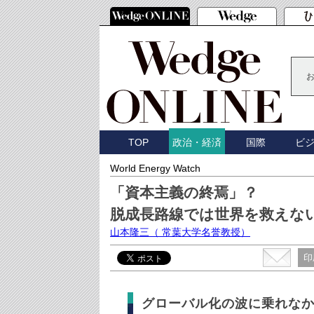
TOP
国際
ビ
政治・経済
World Energy Watch
「資本主義の終焉」？
脱成長路線では世界を救えな
山本隆三
（ 常葉大学名誉教授）
印
グローバル化の波に乗れな