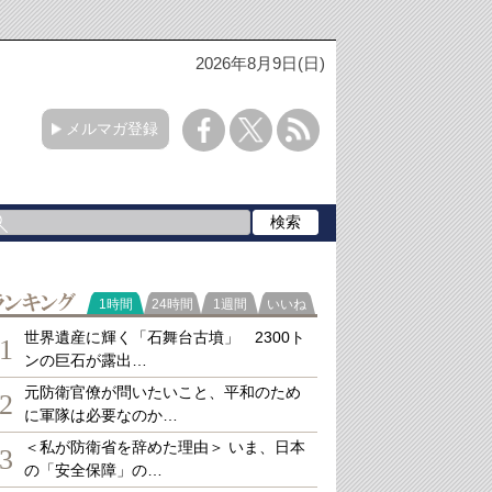
2026年8月9日(日)
メルマガ登録
ランキング
1時間
24時間
1週間
いいね
世界遺産に輝く「石舞台古墳」 2300ト
1
ンの巨石が露出…
元防衛官僚が問いたいこと、平和のため
2
に軍隊は必要なのか…
＜私が防衛省を辞めた理由＞ いま、日本
3
の「安全保障」の…