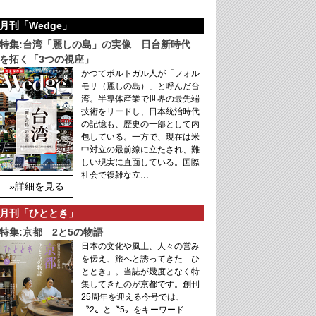
月刊「Wedge」
特集:台湾「麗しの島」の実像 日台新時代
を拓く「3つの視座」
かつてポルトガル人が「フォル
モサ（麗しの島）」と呼んだ台
湾。半導体産業で世界の最先端
技術をリードし、日本統治時代
の記憶も、歴史の一部として内
包している。一方で、現在は米
中対立の最前線に立たされ、難
しい現実に直面している。国際
社会で複雑な立…
»詳細を見る
月刊「ひととき」
特集:京都 2と5の物語
日本の文化や風土、人々の営み
を伝え、旅へと誘ってきた「ひ
ととき」。当誌が幾度となく特
集してきたのが京都です。創刊
25周年を迎える今号では、
〝2〟と〝5〟をキーワード