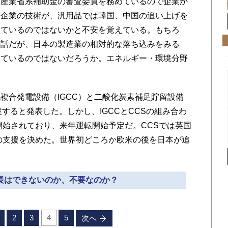
産業省系補助金の審査委員を務めているので企業か
本企業の技術が、汎用品では韓国、中国の追い上げを
きているのではないかと不安を覚えている。もちろ
の話だが、日本の製造業の相対的な落ち込みをみる
っているのではないだろうか。エネルギー・環境分野
合発電設備（IGCC）と二酸化炭素補足貯留設備
すると発表した。しかし、IGCCとCCSの組み合わ
開始されており、来年運転開始予定だ。CCSでは英国
ロの支援を決めた。世界初どころか欧米の後を日本が追
成長はできないのか、不要なのか？
2
3
4
5
次へ