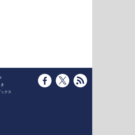
e
とき
ブックス