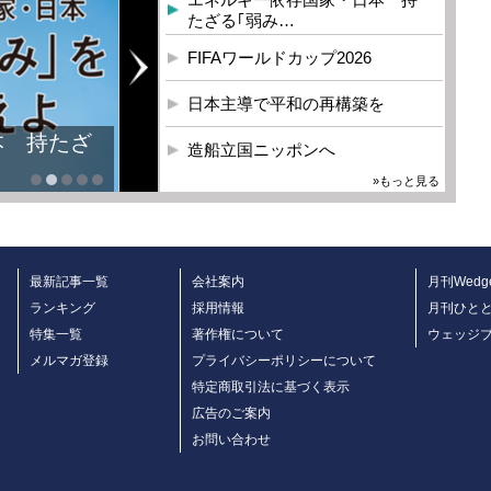
たざる｢弱み…
FIFAワールドカップ2026
日本主導で平和の再構築を
本 持たざ
造船立国ニッポンへ
»もっと見る
最新記事一覧
会社案内
月刊Wedg
ランキング
採用情報
月刊ひと
特集一覧
著作権について
ウェッジ
メルマガ登録
プライバシーポリシーについて
特定商取引法に基づく表示
広告のご案内
お問い合わせ