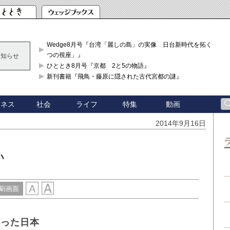
Wedge8月号『台湾「麗しの島」の実像 日台新時代を拓く「3
つの視座」』
お知らせ
ひととき8月号『京都 2と5の物語』
新刊書籍『飛鳥・藤原に隠された古代宮都の謎』
ジネス
社会
ライフ
特集
動画
2014年9月16日
い
刷画面
かった日本