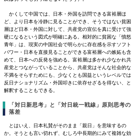
かくして中国では、日本・外国を訪問できる富裕層ほ
ど、より日本を冷静に見ることができ、そうではない貧困
層ほど日本・外国に対して、共産党の宣伝を真に受けて強
硬になるという図式が明確にある。相対的に貧困な「憤怒
青年」は、現実の中国社会で明らかに存在感を示すソフト
パワー・日本を直接見ることができる富裕層への嫉妬も含
めて、日本への反発を強める。富裕層は多かれ少なかれ共
産党とつながっていることから、共産党はそんな社会的な
不満をそらすためにも、少なくとも国益というレベルでは
反日ナショナリズム・外国叩きに依存せざるを得ない、と
解釈することもできる。
「対日新思考」と「対日統一戦線」原則思考の
落差
とはいえ、日本礼賛がそのまま「親日」を意味するの
か。そうとも言い切れず、むしろ中長期的にみて複雑な効