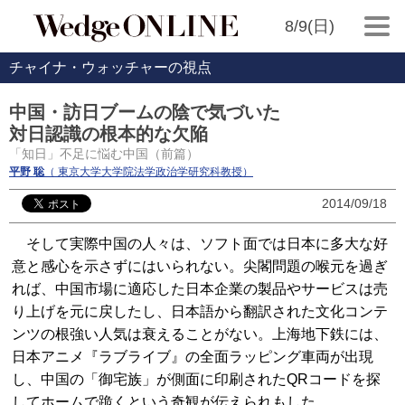
8/9(日)
チャイナ・ウォッチャーの視点
中国・訪日ブームの陰で気づいた
対日認識の根本的な欠陥
「知日」不足に悩む中国（前篇）
平野 聡
（ 東京大学大学院法学政治学研究科教授）
2014/09/18
そして実際中国の人々は、ソフト面では日本に多大な好
意と感心を示さずにはいられない。尖閣問題の喉元を過ぎ
れば、中国市場に適応した日本企業の製品やサービスは売
り上げを元に戻したし、日本語から翻訳された文化コンテ
ンツの根強い人気は衰えることがない。上海地下鉄には、
日本アニメ『ラブライブ』の全面ラッピング車両が出現
し、中国の「御宅族」が側面に印刷されたQRコードを探
してホームで跪くという奇観が伝えられもした。