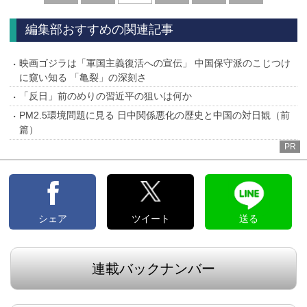
へ
へ
編集部おすすめの関連記事
映画ゴジラは「軍国主義復活への宣伝」 中国保守派のこじつけ
に窺い知る 「亀裂」の深刻さ
「反日」前のめりの習近平の狙いは何か
PM2.5環境問題に見る 日中関係悪化の歴史と中国の対日観（前
篇）
PR
シェア
ツイート
送る
連載バックナンバー