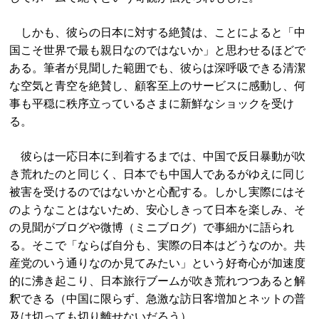
しかも、彼らの日本に対する絶賛は、ことによると「中
国こそ世界で最も親日なのではないか」と思わせるほどで
ある。筆者が見聞した範囲でも、彼らは深呼吸できる清潔
な空気と青空を絶賛し、顧客至上のサービスに感動し、何
事も平穏に秩序立っているさまに新鮮なショックを受け
る。
彼らは一応日本に到着するまでは、中国で反日暴動が吹
き荒れたのと同じく、日本でも中国人であるがゆえに同じ
被害を受けるのではないかと心配する。しかし実際にはそ
のようなことはないため、安心しきって日本を楽しみ、そ
の見聞がブログや微博（ミニブログ）で事細かに語られ
る。そこで「ならば自分も、実際の日本はどうなのか。共
産党のいう通りなのか見てみたい」という好奇心が加速度
的に沸き起こり、日本旅行ブームが吹き荒れつつあると解
釈できる（中国に限らず、急激な訪日客増加とネットの普
及は切っても切り離せないだろう）。