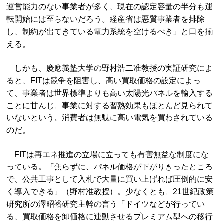
運営能力のない事業者が多く、現在の認定容量の半分も運
転開始には至らないだろう。経産省は悪質事業者を排除
し、制約が出てきている電力系統を空けるべき」と口を揃
える。
しかも、慶應義塾大学の野村浩二准教授の実証研究によ
ると、FITは競争を阻害し、高い買取価格の設定によっ
て、事業者は世界標準よりも高い太陽光パネルを輸入する
ことに甘んじ、事業に対する習熟効果もほとんど見られて
いないという。消費者は無駄に高い電気を買わされている
のだ。
FITは再エネ推進の立場に立っても有害無益な制度にな
っている。「焦らずに、パネル価格が下がりきったところ
で、公共工事として入札で大量に買い上げれば圧倒的に安
く導入できる」（野村准教授）。少なくとも、21世紀政策
研究所の澤昭裕研究主幹の言う「ドイツなどが行ってい
る、買取価格を卸価格に連動させるプレミアム型への移行