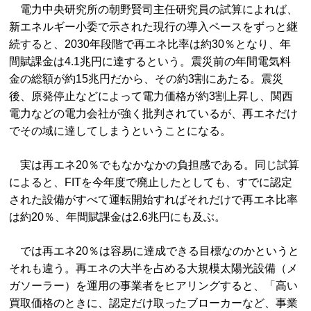
電力中央研究所の朝野賢司主任研究員の試算によれば、
新エネルギー小委で示された現行の導入ペースをずっと継
続すると、2030年段階で再エネ比率は約30％となり、年
間賦課金は4.1兆円に達するという。震災前の年間電気料
金の総額が約15兆円だから、その約3割にあたる。震災
後、原発停止などによって電力価格が約3割上昇し、関西
電力などの電力会社が強く批判されているが、再エネだけ
でその域に達してしまうということになる。
実は再エネ20％でもなかなかの負担感である。同じ試算
によると、FITを今年度で廃止したとしても、すでに認定
された設備がすべて運転開始すればそれだけで再エネ比率
は約20％、年間賦課金は2.6兆円にも及ぶ。
では再エネ20％は容易に達成できる目標なのかというと
それも違う。再エネの大半を占める大規模太陽光設備（メ
ガソーラー）を運用の事業者をヒアリングすると、「高い
買取価格のときに、認定だけ取ったブローカーなど、事業