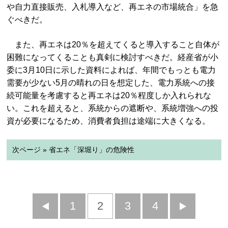
や自力直接販売、入札導入など、再エネの市場統合」を急
ぐべきだ。
また、再エネは20％を超えてくると導入すること自体が
困難になってくることも真剣に検討すべきだ。経産省が小
委に3月10日に示した資料によれば、年間でもっとも電力
需要が少ない5月の晴れの日を想定した、電力系統への接
続可能量を考慮すると再エネは20％程度しか入れられな
い。これを超えると、系統からの遮断や、系統増強への投
資が必要になるため、消費者負担は途端に大きくなる。
次ページ » 省エネ「深堀り」の危険性
前
1
2
3
4
次