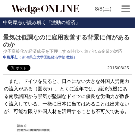
8/8(土)
中島厚志が読み解く「激動の経済」
景気は低調なのに雇用改善する背景に何がある
のか
少子高齢化が経済成長を下押しする時代へ 急がれる企業の対応
中島厚志
（ 新潟県立大学国際経済学部 教授）
2015/03/25
また、ドイツを見ると、日本にない大きな外国人労働力
の流入がある（図表5）。とくに近年では、経済危機にあ
る南欧諸国から景気が堅調なドイツに優良な労働力が数多
く流入している。一概に日本に当てはめることは出来ない
が、可能な限り外国人材を活用することも不可欠である。