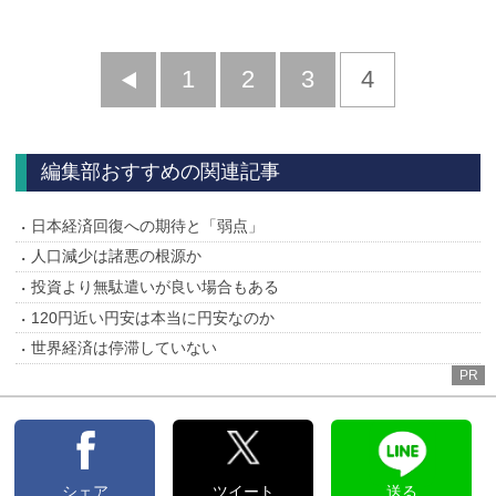
前
1
2
3
4
へ
編集部おすすめの関連記事
日本経済回復への期待と「弱点」
人口減少は諸悪の根源か
投資より無駄遣いが良い場合もある
120円近い円安は本当に円安なのか
世界経済は停滞していない
PR
シェア
ツイート
送る