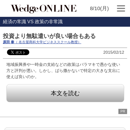
8/10(月)
経済の常識 VS 政策の非常識
投資より無駄遣いが良い場合もある
原田 泰
（ 名古屋商科大学ビジネススクール教授）
2015/02/12
地域振興券や一時金の支給などの政策はバラマキで愚かな使い
方と評判が悪い。しかし、ばら撒かないで特定の大きな支出に
使えば良いのか。
本文を読む
PR