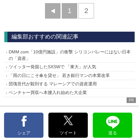
前
1
2
へ
編集部おすすめの関連記事
DMM.com「10億円施設」の衝撃 シリコンバレーにはない日本
の「資産」
ツイッター発掘したSXSWで 「東大」が人気
「雨の日にこそ傘を貸せ」 若き銀行マンの本業改革
団塊世代が殺到する マレーシアでの資産運用
ベンチャー買収へ本腰入れ始めた大企業
PR
シェア
ツイート
送る