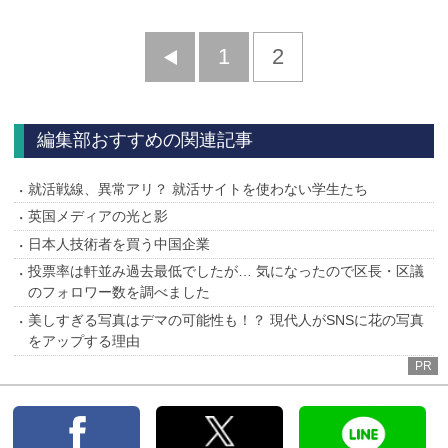
前
1
2
へ
編集部おすすめの関連記事
就活戦線、異常アリ？ 就活サイトを使わない学生たち
英国メディアの光と影
日本人技術者を買う中国企業
投票率は軒並み過去最低でしたが… 気になったので区長・区議
のフォロワー数を調べました
美しすぎる写真はデマの可能性も！？ 現代人がSNSに花の写真
をアップする理由
PR