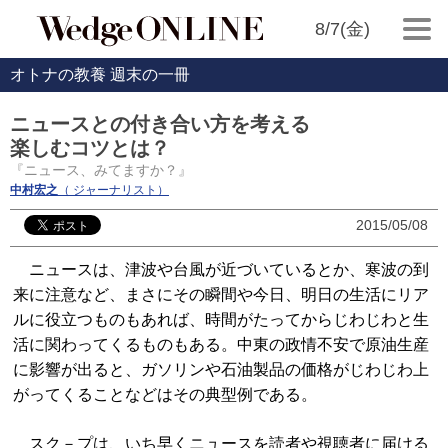
8/7(金)
オトナの教養 週末の一冊
ニュースとの付き合い方を考える
楽しむコツとは？
『ニュース、みてますか？』
中村宏之
（ ジャーナリスト）
2015/05/08
ニュースは、津波や台風が近づいているとか、寒波の到
来に注意など、まさにその瞬間や今日、明日の生活にリア
ルに役立つものもあれば、時間がたってからじわじわと生
活に関わってくるものもある。中東の政情不安で原油生産
に影響が出ると、ガソリンや石油製品の価格がじわじわ上
がってくることなどはその典型例である。
スク－プは、いち早くニュースを読者や視聴者に届ける