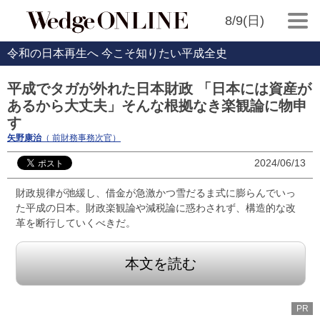
8/9(日)
令和の日本再生へ 今こそ知りたい平成全史
平成でタガが外れた日本財政 「日本には資産が
あるから大丈夫」そんな根拠なき楽観論に物申
す
矢野康治
（ 前財務事務次官）
2024/06/13
財政規律が弛緩し、借金が急激かつ雪だるま式に膨らんでいっ
た平成の日本。財政楽観論や減税論に惑わされず、構造的な改
革を断行していくべきだ。
本文を読む
PR