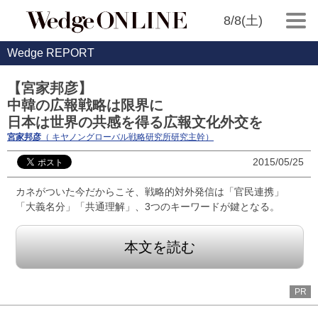
8/8(土)
Wedge REPORT
【宮家邦彦】
中韓の広報戦略は限界に
日本は世界の共感を得る広報文化外交を
宮家邦彦
（ キヤノングローバル戦略研究所研究主幹）
2015/05/25
カネがついた今だからこそ、戦略的対外発信は「官民連携」
「大義名分」「共通理解」、3つのキーワードが鍵となる。
本文を読む
PR